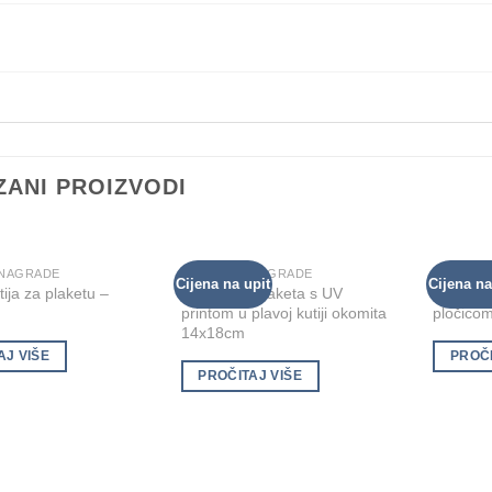
ZANI PROIZVODI
 NAGRADE
PLAKETE I NAGRADE
PLAKETE
Cijena na upit
Cijena na
Add to
Add to
ija za plaketu –
Gravirana plaketa s UV
Plaketa u
Wishlist
Wishlist
printom u plavoj kutiji okomita
pločico
14x18cm
AJ VIŠE
PROČI
PROČITAJ VIŠE