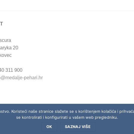
T
scura
aryka 20
kovec
 40 311 900
o@medalje-pehari.hr
ustvo. Koristeći naše stranice slažete se s korištenjem kolačića i prihva
se kontrolirati i konfigurirati u vašem web pregledniku.
PLAĆANJA I UVJETI POVRATA
NAŠE TRGOVINE
PRAVILA I UVJETI P
OK
SAZNAJ VIŠE
Copyright 2026 ©
Studio Obscura