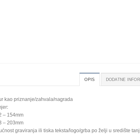
OPIS
DODATNE INFO
ur kao priznanje/zahvala/nagrada
jer:
2 – 154mm
3 – 203mm
nost graviranja ili tiska teksta/logo/grba po želji u središte tan