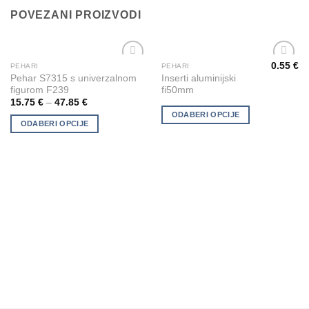
POVEZANI PROIZVODI
0.55
€
PEHARI
PEHARI
This
This
Add to
Add to
Pehar S7315 s univerzalnom
Inserti aluminijski
product
product
Wishlist
Wishlist
figurom F239
fi50mm
has
has
15.75
€
–
47.85
€
multiple
multiple
ODABERI OPCIJE
ODABERI OPCIJE
variants.
variants.
The
The
options
options
may
may
be
be
chosen
chosen
on
on
the
the
product
product
page
page