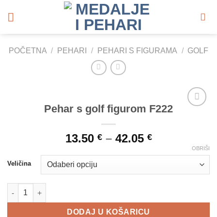
Skip
to
content
POČETNA
/
PEHARI
/
PEHARI S FIGURAMA
/
GOLF
Pehar s golf figurom F222
Add to
Wishlist
13.50
–
42.05
€
€
OBRIŠI
Veličina
Pehar s golf figurom F222 količina
DODAJ U KOŠARICU