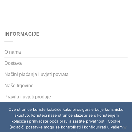
INFORMACIJE
O nama
Dostava
Načini plaćanja i uvjeti povrata
Naše trgovine
Pravila i uvjeti prodaje
Polica privatnosti
Ove stranice koriste kolačiće kako bi osigurale bolje korisničko
iskustvo. Koristeći naše stranice slažete se s korištenjem
kolačića i prihvaćate opća pravila zaštite privatnosti. Cookie
(Kolačić) postavke mogu se kontrolirati i konfigurirati u vašem
O NAMA
DOSTAVA
NAČINI PLAĆANJA I UVJETI POVRATA