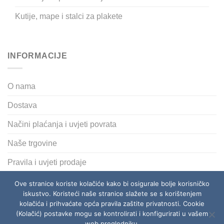
Kutije, mape i stalci za plakete
INFORMACIJE
O nama
Dostava
Načini plaćanja i uvjeti povrata
Naše trgovine
Pravila i uvjeti prodaje
Polica privatnosti
Ove stranice koriste kolačiće kako bi osigurale bolje korisničko
iskustvo. Koristeći naše stranice slažete se s korištenjem
kolačića i prihvaćate opća pravila zaštite privatnosti. Cookie
(Kolačić) postavke mogu se kontrolirati i konfigurirati u vašem
O NAMA
DOSTAVA
NAČINI PLAĆANJA I UVJETI POVRATA
NAŠE TRGOVINE
PRAVILA I UVJETI PRODAJE
web pregledniku.