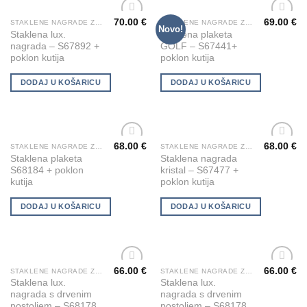
may
be
70.00
€
69.00
€
STAKLENE NAGRADE ZA GRAVIRANJE
STAKLENE NAGRADE ZA GRAVIRANJE
Novo!
chosen
Add to
Add to
Staklena lux.
Staklena plaketa
Wishlist
Wishlist
on
nagrada – S67892 +
GOLF – S67441+
poklon kutija
poklon kutija
the
product
DODAJ U KOŠARICU
DODAJ U KOŠARICU
page
68.00
€
68.00
€
STAKLENE NAGRADE ZA GRAVIRANJE
STAKLENE NAGRADE ZA GRAVIRANJE
Add to
Add to
Staklena plaketa
Staklena nagrada
Wishlist
Wishlist
S68184 + poklon
kristal – S67477 +
kutija
poklon kutija
DODAJ U KOŠARICU
DODAJ U KOŠARICU
66.00
€
66.00
€
STAKLENE NAGRADE ZA GRAVIRANJE
STAKLENE NAGRADE ZA DIREKTNI PRINT
Add to
Add to
Staklena lux.
Staklena lux.
Wishlist
Wishlist
nagrada s drvenim
nagrada s drvenim
postoljem – S68178
postoljem – S68178