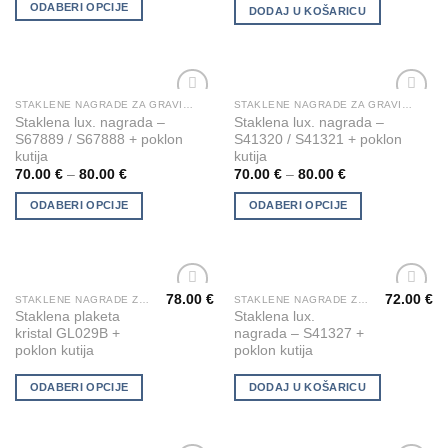
page
ODABERI OPCIJE
variants.
DODAJ U KOŠARICU
The
options
may
be
STAKLENE NAGRADE ZA GRAVIRANJE
STAKLENE NAGRADE ZA GRAVIRANJE
This
This
chosen
Add to
Add to
Staklena lux. nagrada –
Staklena lux. nagrada –
product
product
Wishlist
Wishlist
on
S67889 / S67888 + poklon
S41320 / S41321 + poklon
has
has
kutija
kutija
the
multiple
multiple
70.00
€
–
80.00
€
70.00
€
–
80.00
€
product
variants.
variants.
page
ODABERI OPCIJE
ODABERI OPCIJE
The
The
options
options
may
may
be
be
chosen
chosen
78.00
€
72.00
€
STAKLENE NAGRADE ZA GRAVIRANJE
STAKLENE NAGRADE ZA GRAVIRANJE
This
Add to
Add to
Staklena plaketa
Staklena lux.
on
on
product
Wishlist
Wishlist
kristal GL029B +
nagrada – S41327 +
the
the
has
poklon kutija
poklon kutija
product
product
multiple
page
page
variants.
ODABERI OPCIJE
DODAJ U KOŠARICU
The
options