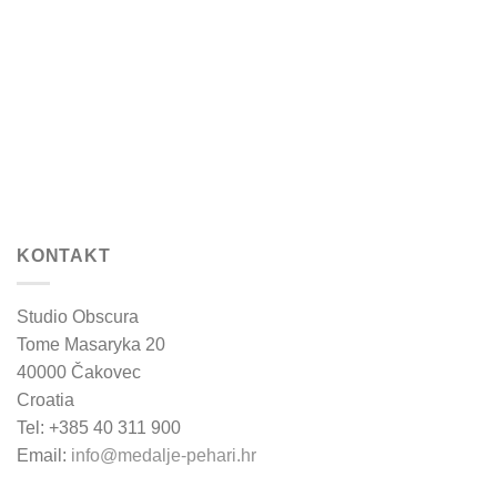
be
be
chosen
chosen
on
on
the
the
product
product
page
page
KONTAKT
Studio Obscura
Tome Masaryka 20
40000 Čakovec
Croatia
Tel: +385 40 311 900
Email:
info@medalje-pehari.hr