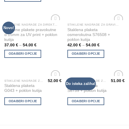
options
may
be
chosen
STAKLENE NAGRADE ZA DIREKTNI PRINT
STAKLENE NAGRADE ZA GRAVIRANJE
This
This
Novo!
Add to
Add to
Staklene plakete pravokutne
Staklena plaketa
on
product
product
Wishlist
Wishlist
d:15mm za UV print + poklon
osmerokutna S76508 +
the
has
has
kutija
poklon kutija
product
multiple
multiple
37.00
€
–
54.00
€
42.00
€
–
54.00
€
page
variants.
variants.
ODABERI OPCIJE
ODABERI OPCIJE
The
The
options
options
may
may
be
be
chosen
chosen
52.00
€
51.00
€
STAKLENE NAGRADE ZA GRAVIRANJE
STAKLENE NAGRADE ZA GRAVIRANJE
This
This
Do isteka zaliha!
Add to
Add to
Staklena plaketa
Staklena plaketa
on
on
product
product
Wishlist
Wishlist
G043 + poklon kutija
S6739 + poklon kutija
the
the
has
has
product
product
multiple
multiple
ODABERI OPCIJE
ODABERI OPCIJE
page
page
variants.
variants.
The
The
options
options
may
may