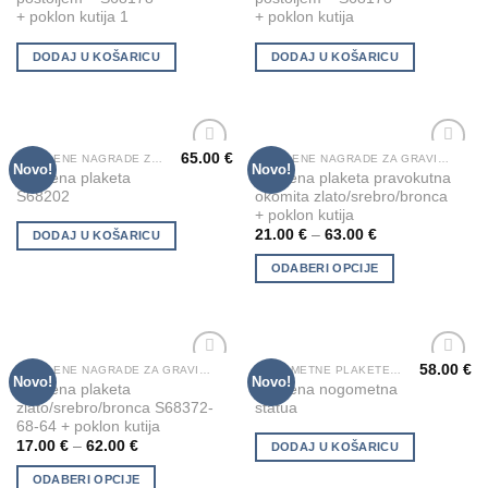
+ poklon kutija 1
+ poklon kutija
DODAJ U KOŠARICU
DODAJ U KOŠARICU
65.00
€
STAKLENE NAGRADE ZA GRAVIRANJE
STAKLENE NAGRADE ZA GRAVIRANJE
This
Novo!
Novo!
Add to
Add to
Staklena plaketa
Staklena plaketa pravokutna
product
Wishlist
Wishlist
S68202
okomita zlato/srebro/bronca
has
+ poklon kutija
multiple
21.00
€
–
63.00
€
DODAJ U KOŠARICU
variants.
ODABERI OPCIJE
The
options
may
be
chosen
58.00
€
STAKLENE NAGRADE ZA GRAVIRANJE
NOGOMETNE PLAKETE-ZAHVALE-PRIZNANJA
This
Novo!
Novo!
Add to
Add to
Staklena plaketa
Staklena nogometna
on
product
Wishlist
Wishlist
zlato/srebro/bronca S68372-
statua
the
has
68-64 + poklon kutija
product
multiple
17.00
€
–
62.00
€
DODAJ U KOŠARICU
page
variants.
ODABERI OPCIJE
The