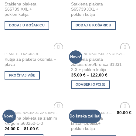
Staklena plaketa
Staklena plaketa
S65739 XXL +
S65739 XXL +
poklon kutija
poklon kutija
DODAJ U KOŠARICU
DODAJ U KOŠARICU
PLAKETE I NAGRADE
STAKLENE NAGRADE ZA GRAVIRANJE
This
Novo!
Add to
Add to
Kutija za plaketu okomita –
Staklena plaketa
product
Wishlist
Wishlist
plava
zlato/srebro/bronca 81831-
has
2-3 + poklon kutija
multiple
35.00
€
–
122.00
€
PROČITAJ VIŠE
variants.
ODABERI OPCIJE
The
options
may
be
chosen
80.00
€
STAKLENE NAGRADE ZA GRAVIRANJE
STAKLENE NAGRADE ZA GRAVIRANJE
This
Novo!
Do isteka zaliha!
Add to
Add to
Staklena plaketa sa zlatnim
Staklena plaketa
on
product
Wishlist
Wishlist
krugom S68252-1-0
kristal-Obelisk+
the
has
poklon kutija
24.00
€
–
81.00
€
product
multiple