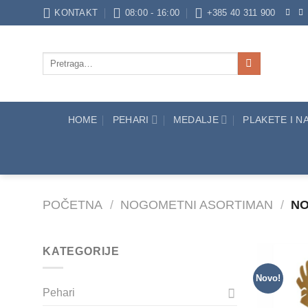
Skip
KONTAKT
08:00 - 16:00
+385 40 311 900
to
content
Pretraži:
HOME
PEHARI
MEDALJE
PLAKETE I 
POČETNA
/
NOGOMETNI ASORTIMAN
/
NO
KATEGORIJE
Novo!
Pehari