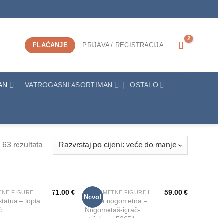
PLAĆANJE
PRIJAVA / REGISTRACIJA
AN
VATROGASNI ASORTIMAN
OSTALO
63 rezultata
71.00
€
59.00
€
NOGOMETNE FIGURE I KIPIĆI
NOGOMETNE FIGURE I KIPIĆI
Novo!
Add to
Add to
tatua – lopta
Figura nogometna –
Wishlist
Wishlist
č
Nogometaš-igrač-