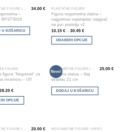
be
34.00
€
NOGOMETNE FIGURE I KIPIĆI
PLASTIČNE FIGURE
This
chosen
Add to
Add to
ogometna –
Figura nogometna zlatna –
product
on
Wishlist
Wishlist
– RFST3018
najgolman najstrijelac najigrač
has
the
na pvc postolju v2
multiple
10.15
€
–
30.45
€
product
 U KOŠARICU
variants.
page
ODABERI OPCIJE
The
options
may
be
25.00
€
AS FIGURE
NOGOMETNE FIGURE I KIPIĆI
chosen
Novo!
Add to
Add to
as figura “Nogomet” za
Metalna statua – Naj
on
Wishlist
Wishlist
 na mramoru – UV
strijelac 21 cm
the
28.20
€
product
DODAJ U KOŠARICU
page
RI OPCIJE
20.00
€
NOGOMETNE FIGURE I KIPIĆI
NOGOMETNE FIGURE I KIPIĆI
This