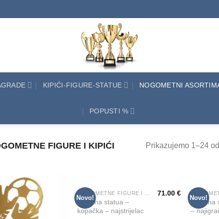
NAGRADE
KIPIĆI-FIGURE-STATUE
NOGOMETNI ASORTIM
POPUSTI %
GOMETNE FIGURE I KIPIĆI
Prikazujemo 1–24 od 
71.00
€
NOGOMETNE FIGURE I KIPIĆI
Novo!
Novo!
Add to
Add to
Metalna statua –
Metalna s
Wishlist
Wishlist
kopačka – najstrijelac
– najigra