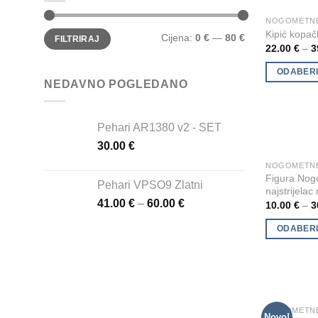
be
NOGOMETNE 
This
chosen
Min
Maks
Kipić kopač
Cijena:
0 €
—
80 €
product
FILTRIRAJ
cijena
cijena
on
22.00
€
–
3
has
the
multiple
ODABERI
product
NEDAVNO POGLEDANO
variants.
page
The
options
Pehari AR1380 v2 - SET
may
30.00
€
be
NOGOMETNE 
This
chosen
Figura Nog
product
Pehari VPSO9 Zlatni
on
najstrijelac
has
the
41.00
€
–
60.00
€
10.00
€
–
3
multiple
product
ODABERI
variants.
page
The
options
may
be
chosen
Novo!