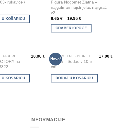
Add to
Add to
03- rukavice /
Figura Nogomet Zlatna –
product
Wishlist
Wishlist
najgolman najstrijelac najigrač
has
v2
multiple
6.65
€
–
19.95
€
 U KOŠARICU
variants.
ODABERI OPCIJE
The
options
may
be
18.00
€
17.00
€
E FIGURE
NOGOMETNE FIGURE I KIPIĆI
chosen
Novo!
Add to
Add to
VICTORY na
Figura – Sudac v:10,5
on
Wishlist
Wishlist
 B322
cm
the
product
 U KOŠARICU
DODAJ U KOŠARICU
page
INFORMACIJE