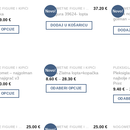
be
be
37.20
€
FIGURE I KIPIĆI
NOGOMETNE FIGURE I KIPIĆI
chosen
chosen
Novo!
Novo!
Add to
Add to
Figura n
ka
Kip-figura 39624- lopta
on
on
Wishlist
Wishlist
golman 
9.00
€
the
the
DODAJ U KOŠARICU
 OPCIJE
product
product
DODAJ
page
page
FIGURE I KIPIĆI
NOGOMETNE FIGURE I KIPIĆI
PLEKSIGL
This
This
Novo!
Add to
Add to
omet – najgolman
Pleksigl
Figura Zlatna lopta+kopačka
product
product
Wishlist
Wishlist
 najigrač v3
najbolje
8.60
€
–
28.30
€
has
has
Print
0.00
€
multiple
multiple
ODABERI OPCIJE
9.40
€
–
 OPCIJE
variants.
variants.
ODABE
The
The
options
options
may
may
be
be
25.00
€
25.00
€
NOGOMETNE FIGURE I KIPIĆI
NOGOMETNE FIGURE I KIPIĆI
chosen
chosen
Novo!