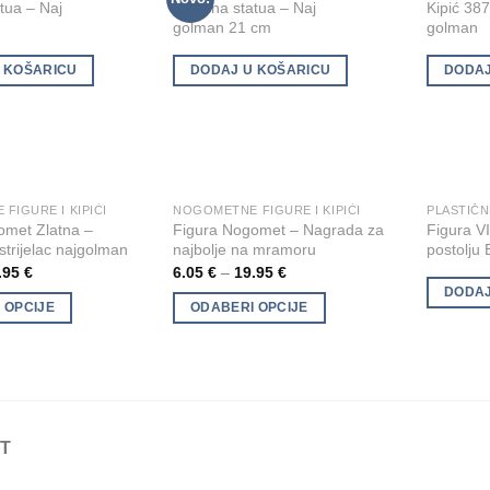
Add to
Add to
tua – Naj
Metalna statua – Naj
Kipić 387
on
on
Wishlist
Wishlist
m
golman 21 cm
golman
the
the
product
product
 KOŠARICU
DODAJ U KOŠARICU
DODAJ
page
page
FIGURE I KIPIĆI
NOGOMETNE FIGURE I KIPIĆI
PLASTIČN
This
Add to
Add to
omet Zlatna –
Figura Nogomet – Nagrada za
Figura 
product
Wishlist
Wishlist
jstrijelac najgolman
najbolje na mramoru
postolju
has
.95
€
6.05
€
–
19.95
€
multiple
DODAJ
 OPCIJE
ODABERI OPCIJE
variants.
The
options
may
be
chosen
T
on