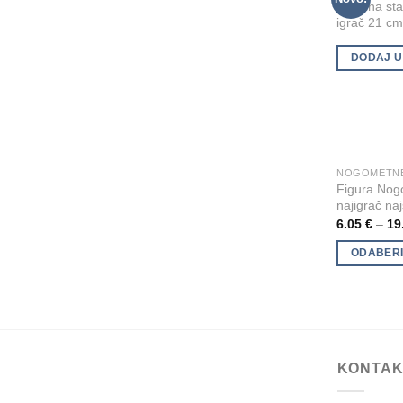
Metalna sta
on
igrač 21 c
the
product
DODAJ U
page
NOGOMETNE 
This
Figura Nog
product
najigrač na
has
6.05
€
–
19
multiple
ODABERI
variants.
The
options
may
be
chosen
KONTAK
on