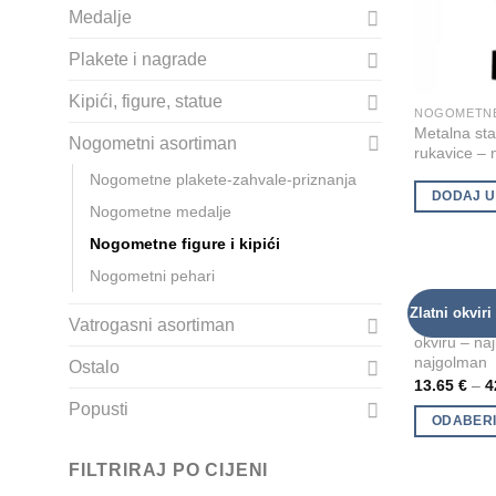
Medalje
Plakete i nagrade
Kipići, figure, statue
Metalna sta
Nogometni asortiman
rukavice –
Nogometne plakete-zahvale-priznanja
DODAJ U
Nogometne medalje
Nogometne figure i kipići
Nogometni pehari
NOGOMETNE 
This
Zlatni okviri
Figura Nogo
Vatrogasni asortiman
product
okviru – naj
has
najgolman
Ostalo
multiple
13.65
€
–
4
variants.
Popusti
ODABERI
The
options
FILTRIRAJ PO CIJENI
may