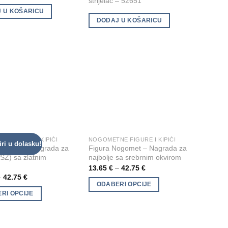
strijelac – 52651
 U KOŠARICU
DODAJ U KOŠARICU
E FIGURE I KIPIĆI
NOGOMETNE FIGURE I KIPIĆI
This
iri u dolasku!
Add to
Add to
ogomet – Nagrada za
Figura Nogomet – Nagrada za
product
Wishlist
Wishlist
(SZ) sa zlatnim
najbolje sa srebrnim okvirom
has
13.65
€
–
42.75
€
multiple
–
42.75
€
ODABERI OPCIJE
variants.
RI OPCIJE
The
options
may