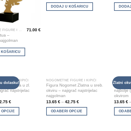
DODAJ U KOŠARICU
DODAJ
71.00
€
NOGOMETNE FIGURE I KIPIĆI
tua –
 najgolman
 KOŠARICU
FIGURE I KIPIĆI
NOGOMETNE FIGURE I KIPIĆI
NOGOMETN
This
This
 u dolasku!
Zlatni okv
Add to
Add to
met Zlatna u zl.
Figura Nogomet Zlatna u sreb.
Figura N
product
product
Wishlist
Wishlist
igrač najstrijelac
okviru – najigrač najstrijelac
najbolje 
has
has
najgolman
okvirom
multiple
multiple
2.75
€
13.65
€
–
42.75
€
13.65
€
variants.
variants.
 OPCIJE
ODABERI OPCIJE
ODABE
The
The
options
options
may
may