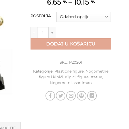
6.65
–
10.15
€
€
POSTOLJA
Figura igrač strijelac na postolju P20201 količina
DODAJ U KOŠARICU
SKU:
P20201
Kategorije:
Plastične figure
,
Nogometne
figure i kipići
,
Kipići, figure, statue
,
Nogometni asortiman
RMACIJE