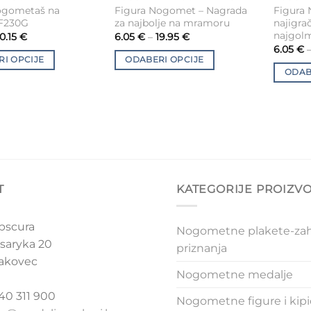
This
This
ogometaš na
Figura Nogomet – Nagrada
Figura 
product
produc
 F230G
za najbolje na mramoru
najigrač
has
has
najgol
10.15
€
6.05
€
–
19.95
€
multiple
multipl
6.05
€
I OPCIJE
ODABERI OPCIJE
variants.
variants
ODAB
The
The
options
options
may
may
be
be
chosen
chosen
on
on
the
the
T
KATEGORIJE PROIZV
product
produc
page
page
bscura
Nogometne plakete-zah
saryka 20
priznanja
akovec
Nogometne medalje
 40 311 900
Nogometne figure i kipi