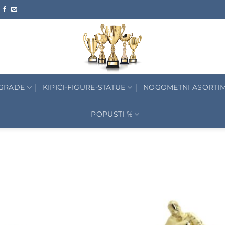
AGRADE
KIPIĆI-FIGURE-STATUE
NOGOMETNI ASORTI
POPUSTI %