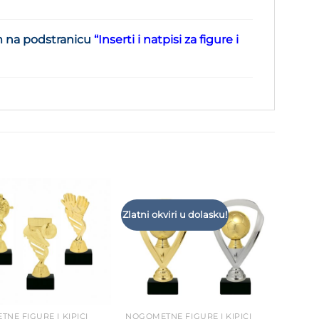
m na podstranicu
“
Inserti i natpisi za figure i
Zlatni okviri u dolasku!
Add to
Add to
Wishlist
Wishlist
NE FIGURE I KIPIĆI
NOGOMETNE FIGURE I KIPIĆI