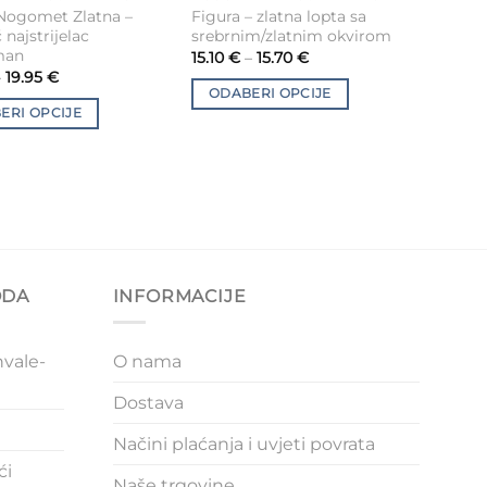
This
Nogomet Zlatna –
Figura – zlatna lopta sa
t
product
 najstrijelac
srebrnim/zlatnim okvirom
has
man
15.10
€
–
15.70
€
e
multiple
–
19.95
€
ODABERI OPCIJE
.
variants.
ERI OPCIJE
The
options
may
be
chosen
on
the
ODA
INFORMACIJE
t
product
page
vale-
O nama
Dostava
Načini plaćanja i uvjeti povrata
ći
Naše trgovine