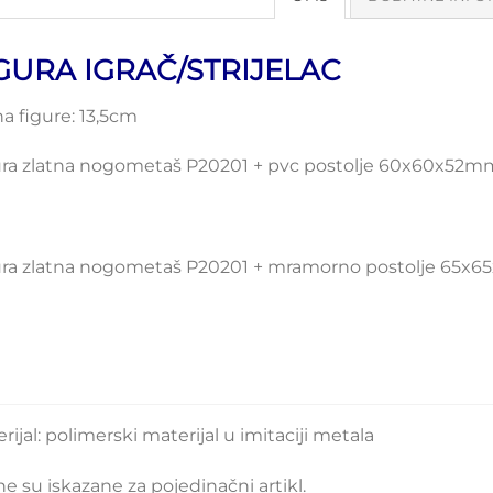
GURA IGRAČ/STRIJELAC
na figure: 13,5cm
ra zlatna nogometaš P20201 + pvc postolje 60x60x52mm 
ura zlatna nogometaš P20201 + mramorno postolje 65x65
rijal: polimerski materijal u imitaciji metala
ne su iskazane za pojedinačni artikl.