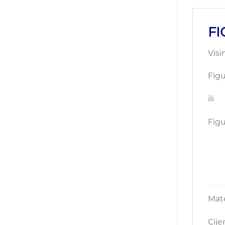
FI
Visi
Figu
ili
Fig
Mate
Cije