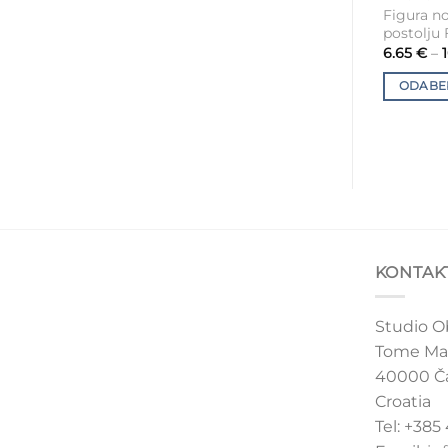
This
gomet Zlatna u
Figura n
product
 najigrač
postolju
has
ac najgolman
6.65
€
–
multiple
2.75
€
ODABER
variants.
 OPCIJE
The
options
may
be
chosen
on
the
KONTAK
product
page
Studio O
Tome Ma
40000 Č
Croatia
Tel: +385