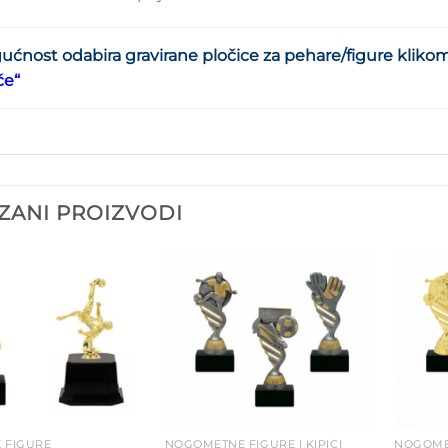
ćnost odabira gravirane pločice za pehare/figure kliko
će
“
ZANI PROIZVODI
Add to
Add to
Wishlist
Wishlist
E FIGURE
NOGOMETNE FIGURE I KIPIĆI
NOGOMET