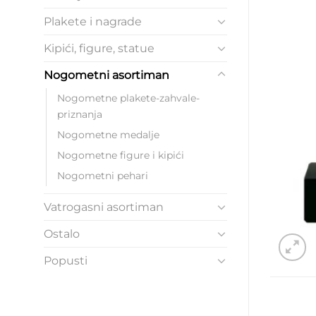
Plakete i nagrade
Kipići, figure, statue
Nogometni asortiman
Nogometne plakete-zahvale-
priznanja
Nogometne medalje
Nogometne figure i kipići
Nogometni pehari
Vatrogasni asortiman
Ostalo
Popusti