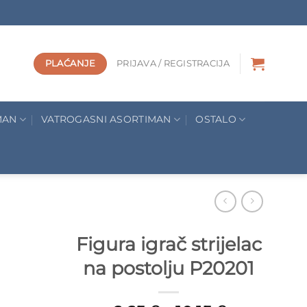
PLAĆANJE
PRIJAVA / REGISTRACIJA
MAN
VATROGASNI ASORTIMAN
OSTALO
Figura igrač strijelac
na postolju P20201
Add to
Wishlist