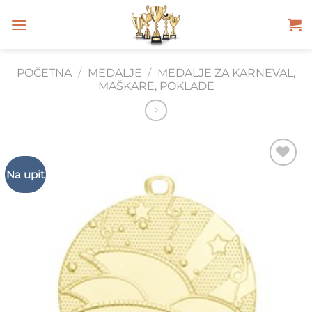
Skip
to
content
POČETNA
/
MEDALJE
/
MEDALJE ZA KARNEVAL,
MAŠKARE, POKLADE
Na upit
Add to
Wishlist