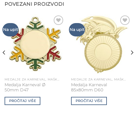
POVEZANI PROIZVODI
Add to
Add to
Na upit
Na upit
Wishlist
Wishlist
MEDALJE ZA KARNEVAL, MAŠKARE, POKLADE
MEDALJE ZA KARNEVAL, MAŠKARE, POKLADE
Medalja Karneval Ø
Medalja Karneval
50mm D47
85x80mm D60
PROČITAJ VIŠE
PROČITAJ VIŠE