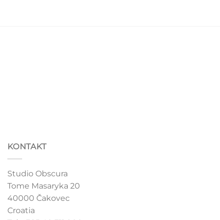
chosen
chosen
on
on
the
the
product
product
page
page
KONTAKT
Studio Obscura
Tome Masaryka 20
40000 Čakovec
Croatia