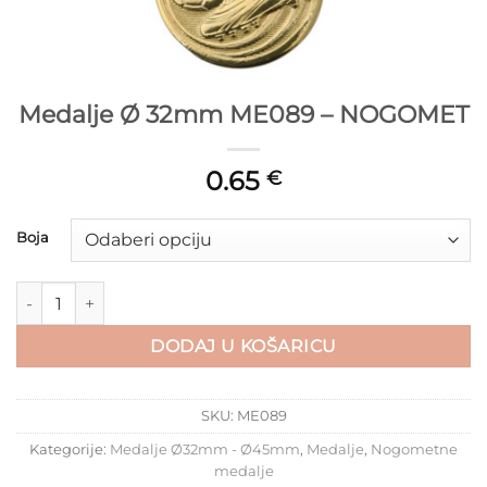
Medalje Ø 32mm ME089 – NOGOMET
0.65
€
Boja
Medalje Ø 32mm ME089 - NOGOMET količina
DODAJ U KOŠARICU
SKU:
ME089
Kategorije:
Medalje Ø32mm - Ø45mm
,
Medalje
,
Nogometne
medalje