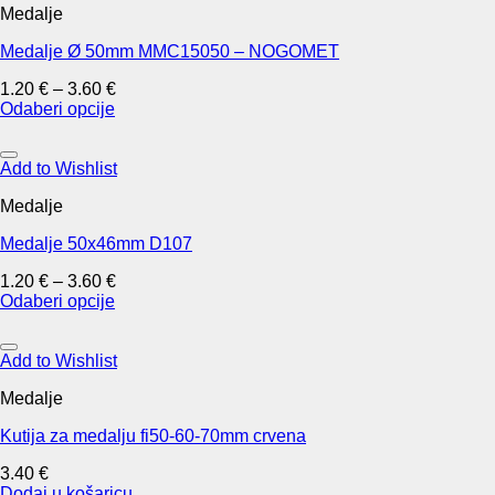
Medalje
variants.
The
Medalje Ø 50mm MMC15050 – NOGOMET
options
may
1.20
€
–
3.60
€
be
Odaberi opcije
chosen
This
on
product
the
has
Add to Wishlist
product
multiple
page
Medalje
variants.
The
Medalje 50x46mm D107
options
may
1.20
€
–
3.60
€
be
Odaberi opcije
chosen
This
on
product
the
has
Add to Wishlist
product
multiple
page
Medalje
variants.
The
Kutija za medalju fi50-60-70mm crvena
options
may
3.40
€
be
Dodaj u košaricu