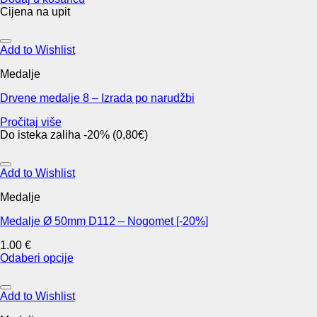
chosen
Cijena na upit
on
the
product
Add to Wishlist
page
Medalje
Drvene medalje 8 – Izrada po narudžbi
Pročitaj više
Do isteka zaliha -20% (0,80€)
Add to Wishlist
Medalje
Medalje Ø 50mm D112 – Nogomet [-20%]
1.00
€
Odaberi opcije
This
product
has
Add to Wishlist
multiple