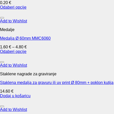
0.20
€
be
Odaberi opcije
chosen
This
on
product
the
has
Add to Wishlist
product
multiple
page
Medalje
variants.
The
Medalja Ø 60mm MMC6060
options
may
1.60
€
–
4.80
€
be
Odaberi opcije
chosen
This
on
product
the
has
Add to Wishlist
product
multiple
page
Staklene nagrade za graviranje
variants.
The
Staklena medalja za gravuru ili uv print Ø 80mm + poklon kutija
options
may
14.60
€
be
Dodaj u košaricu
chosen
on
the
Add to Wishlist
product