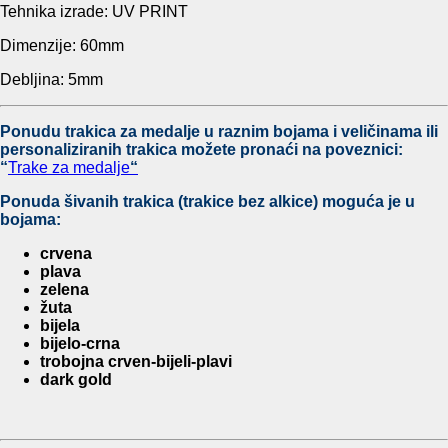
Tehnika izrade: UV PRINT
Dimenzije: 60mm
Debljina: 5mm
Ponudu trakica za medalje u raznim bojama i veličinama ili
personaliziranih trakica možete pronaći na poveznici:
“
Trake za medalje
“
Ponuda šivanih trakica (trakice bez alkice) moguća je u
bojama:
crvena
plava
zelena
žuta
bijela
bijelo-crna
trobojna crven-bijeli-plavi
dark gold