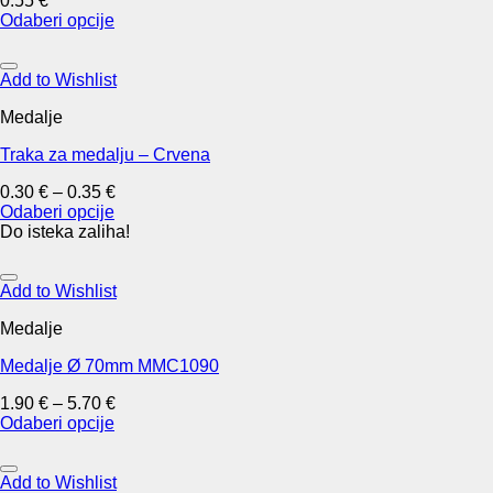
0.55
€
be
Odaberi opcije
chosen
This
on
product
the
has
Add to Wishlist
product
multiple
page
Medalje
variants.
The
Traka za medalju – Crvena
options
may
0.30
€
–
0.35
€
be
Odaberi opcije
chosen
This
Do isteka zaliha!
on
product
the
has
product
multiple
Add to Wishlist
page
variants.
Medalje
The
options
Medalje Ø 70mm MMC1090
may
be
1.90
€
–
5.70
€
chosen
Odaberi opcije
on
This
the
product
product
has
Add to Wishlist
page