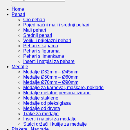
Home
Pehari
Cro pehari
Pojedinačni mali i srednji pehari
Mali pehari
Srednji pehari
Veliki i prijelazni pehari
Pehari s kapama
Pehari s figurama
Pehari s limenkama
Inserti i natpisi za pehare
Medalje
Medalje Ø32mm – Ø45mm
Medalje Ø50mm – Ø60mm
Medalje Ø70mm – Ø90mm
Medalje za karneval, maškare, poklade
Medalje metalne personalizirane
Medalje staklene
Medalje od pleksiglasa
Medalje od drveta
Trake za medalje
Inserti i natpisi za medalje
Stalci držači i kutije za medalje
Plakete I Nagrade