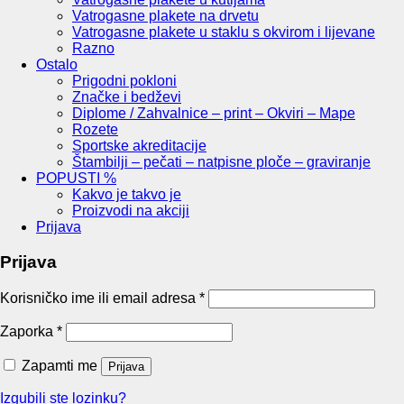
Vatrogasne plakete na drvetu
Vatrogasne plakete u staklu s okvirom i lijevane
Razno
Ostalo
Prigodni pokloni
Značke i bedževi
Diplome / Zahvalnice – print – Okviri – Mape
Rozete
Sportske akreditacije
Štambilji – pečati – natpisne ploče – graviranje
POPUSTI %
Kakvo je takvo je
Proizvodi na akciji
Prijava
Prijava
Korisničko ime ili email adresa
*
Zaporka
*
Zapamti me
Prijava
Izgubili ste lozinku?