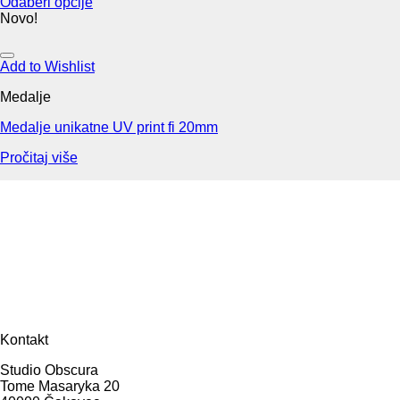
Odaberi opcije
This
Novo!
product
has
multiple
Add to Wishlist
variants.
Medalje
The
options
Medalje unikatne UV print fi 20mm
may
be
Pročitaj više
chosen
on
the
product
page
Kontakt
Studio Obscura
Tome Masaryka 20