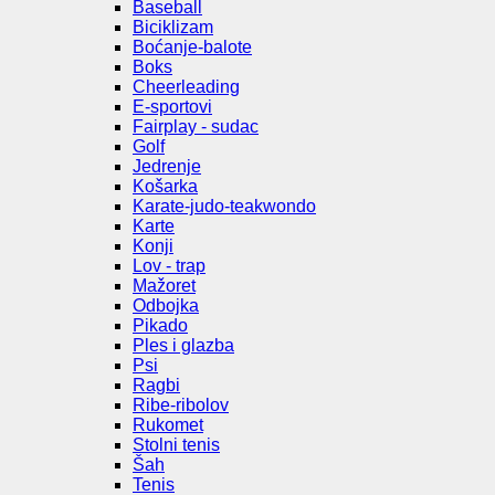
Baseball
Biciklizam
Boćanje-balote
Boks
Cheerleading
E-sportovi
Fairplay - sudac
Golf
Jedrenje
Košarka
Karate-judo-teakwondo
Karte
Konji
Lov - trap
Mažoret
Odbojka
Pikado
Ples i glazba
Psi
Ragbi
Ribe-ribolov
Rukomet
Stolni tenis
Šah
Tenis