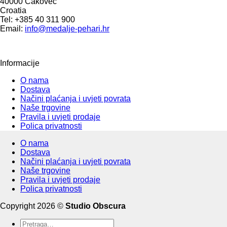
40000 Čakovec
Croatia
Tel: +385 40 311 900
Email:
info@medalje-pehari.hr
Informacije
O nama
Dostava
Načini plaćanja i uvjeti povrata
Naše trgovine
Pravila i uvjeti prodaje
Polica privatnosti
O nama
Dostava
Načini plaćanja i uvjeti povrata
Naše trgovine
Pravila i uvjeti prodaje
Polica privatnosti
Copyright 2026 ©
Studio Obscura
Pretraži: