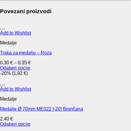
Povezani proizvodi
Add to Wishlist
Medalje
Traka za medalju – Roza
0.30
€
–
0.35
€
Odaberi opcije
This
-20% (1,92 €)
product
has
multiple
Add to Wishlist
variants.
Medalje
The
options
Medalje Ø 70mm ME022 [-20] Brončana
may
be
2.40
€
chosen
Odaberi opcije
on
This
the