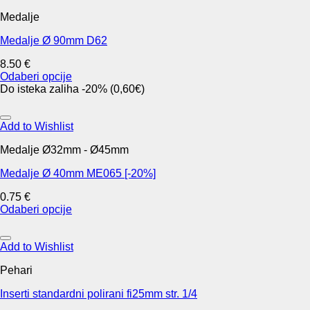
multiple
Medalje
variants.
The
Medalje Ø 90mm D62
options
may
8.50
€
be
Odaberi opcije
chosen
This
Do isteka zaliha -20% (0,60€)
on
product
the
has
product
multiple
Add to Wishlist
page
variants.
Medalje Ø32mm - Ø45mm
The
options
Medalje Ø 40mm ME065 [-20%]
may
be
0.75
€
chosen
Odaberi opcije
on
This
the
product
product
has
Add to Wishlist
page
multiple
Pehari
variants.
The
Inserti standardni polirani fi25mm str. 1/4
options
may