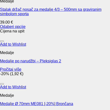
Medalje
variants.
The
Stalak držač nosač za medalje 4/3 – 500mm sa graviranim
options
simbolom sporta
may
be
39.00
€
chosen
Odaberi opcije
on
This
Cijena na upit
the
product
product
has
page
multiple
Add to Wishlist
variants.
Medalje
The
options
Medalje po narudžbi – Pleksiglas 2
may
be
Pročitaj više
chosen
-20% (1,92 €)
on
the
product
Add to Wishlist
page
Medalje
Medalje Ø 70mm ME081 [-20%] Brončana