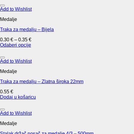
product
product
has
Add to Wishlist
page
multiple
Medalje
variants.
The
Traka za medalju – Bijela
options
may
0.30
€
–
0.35
€
be
Odaberi opcije
chosen
This
on
product
the
has
Add to Wishlist
product
multiple
page
Medalje
variants.
The
Traka za medalju – Zlatna široka 22mm
options
may
0.55
€
be
Dodaj u košaricu
chosen
on
the
Add to Wishlist
product
page
Medalje
Stalak držač nosač za medalje 4/3 – 500mm