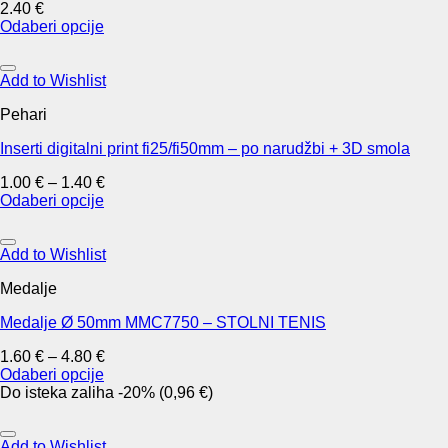
2.40
€
Odaberi opcije
This
product
has
Add to Wishlist
multiple
Pehari
variants.
The
Inserti digitalni print fi25/fi50mm – po narudžbi + 3D smola
options
may
1.00
€
–
1.40
€
be
Odaberi opcije
chosen
This
on
product
the
has
Add to Wishlist
product
multiple
page
Medalje
variants.
The
Medalje Ø 50mm MMC7750 – STOLNI TENIS
options
may
1.60
€
–
4.80
€
be
Odaberi opcije
chosen
This
Do isteka zaliha -20% (0,96 €)
on
product
the
has
product
multiple
Add to Wishlist