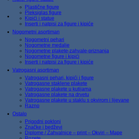
Plastične figure
Pleksiglas figure
Kipići i statue
Inserti i natpisi za figure i kipiće
Nogometni asortiman
Nogometni pehari
Nogometne medalje
Nogometne plakete-zahvale-priznanja
Nogometne figure i kipići
Inserti i natpisi za figure i kipiće
Vatrogasni asortiman
Vatrogasni pehari, kipići i figure
Vatrogasne staklene plakete
Vatrogasne plakete u kutijama
Vatrogasne plakete na drvetu
Vatrogasne plakete u staklu s okvirom i lijevane
Razno
Ostalo
Prigodni pokloni
Značke i bedževi
Diplome / Zahvalnice – print – Okviri – Mape
Rozete