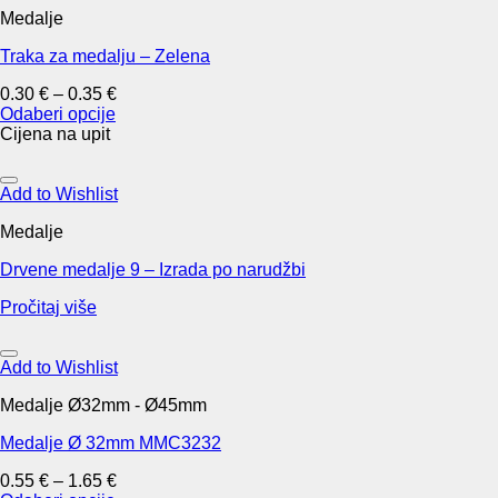
page
Medalje
Traka za medalju – Zelena
0.30
€
–
0.35
€
Odaberi opcije
This
Cijena na upit
product
has
multiple
Add to Wishlist
variants.
Medalje
The
options
Drvene medalje 9 – Izrada po narudžbi
may
be
Pročitaj više
chosen
on
the
Add to Wishlist
product
page
Medalje Ø32mm - Ø45mm
Medalje Ø 32mm MMC3232
0.55
€
–
1.65
€