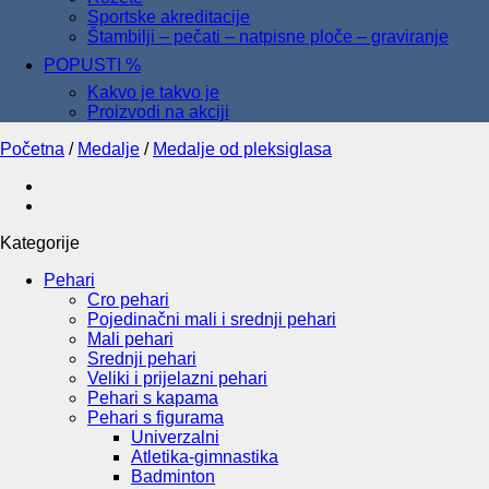
Sportske akreditacije
Štambilji – pečati – natpisne ploče – graviranje
POPUSTI %
Kakvo je takvo je
Proizvodi na akciji
Početna
/
Medalje
/
Medalje od pleksiglasa
Kategorije
Pehari
Cro pehari
Pojedinačni mali i srednji pehari
Mali pehari
Srednji pehari
Veliki i prijelazni pehari
Pehari s kapama
Pehari s figurama
Univerzalni
Atletika-gimnastika
Badminton