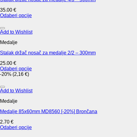
35.00
€
Odaberi opcije
This
product
has
Add to Wishlist
multiple
Medalje
variants.
The
Stalak držač nosač za medalje 2/2 – 300mm
options
may
25.00
€
be
Odaberi opcije
chosen
This
-20% (2,16 €)
on
product
the
has
product
multiple
Add to Wishlist
page
variants.
Medalje
The
options
Medalje 85x60mm MD8560 [-20%] Brončana
may
be
2.70
€
chosen
Odaberi opcije
on
This
the