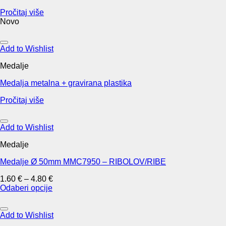
may
Pročitaj više
be
Novo
chosen
on
the
Add to Wishlist
product
page
Medalje
Medalja metalna + gravirana plastika
Pročitaj više
Add to Wishlist
Medalje
Medalje Ø 50mm MMC7950 – RIBOLOV/RIBE
1.60
€
–
4.80
€
Odaberi opcije
This
product
has
Add to Wishlist
multiple