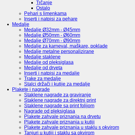
Trčanje
Ostalo
Pehari s limenkama
Inserti i natpisi za pehare
Medalje
Medalje Ø32mm - Ø45mm
Medalje Ø50mm - Ø60mm
Medalje Ø70mm - Ø90mm
Medalje za karneval, maškare, poklade
Medalje metalne personalizirane
Medalje staklene
Medalje od pleksiglasa
Medalje od drveta
Inserti i natpisi za medalje
Trake za medalje
Stalci držači i kutije za medalje
Plakete i nagrade
Staklene nagrade za graviranje
Staklene nagrade za direktni print
Staklene nagrade sa print folijom
Nagrade od pleksiglasa
Plakete zahvale priznanja na drvetu
Plakete zahvale priznanja u kutiji
Plakete zahvale priznanja u staklu s okvirom
Tanjuri u kutiji i staklu sa okvirom