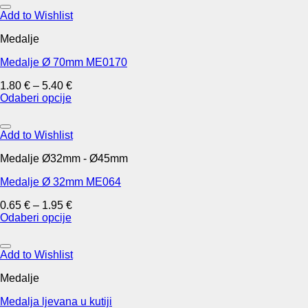
product
product
has
Add to Wishlist
page
multiple
Medalje
variants.
The
Medalje Ø 70mm ME0170
options
may
1.80
€
–
5.40
€
be
Odaberi opcije
chosen
This
on
product
the
has
Add to Wishlist
product
multiple
page
Medalje Ø32mm - Ø45mm
variants.
The
Medalje Ø 32mm ME064
options
may
0.65
€
–
1.95
€
be
Odaberi opcije
chosen
This
on
product
the
has
Add to Wishlist
product
multiple
page
Medalje
variants.
The
Medalja ljevana u kutiji
options