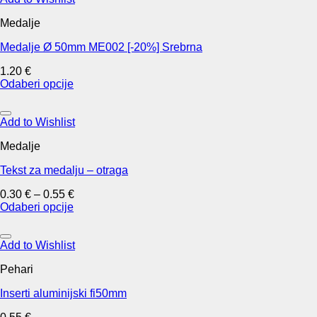
page
variants.
Medalje
The
options
Medalje Ø 50mm ME002 [-20%] Srebrna
may
be
1.20
€
chosen
Odaberi opcije
on
This
the
product
product
has
Add to Wishlist
page
multiple
Medalje
variants.
The
Tekst za medalju – otraga
options
may
0.30
€
–
0.55
€
be
Odaberi opcije
chosen
This
on
product
the
has
Add to Wishlist
product
multiple
page
Pehari
variants.
The
Inserti aluminijski fi50mm
options
may