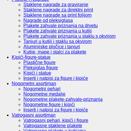
Staklene nagrade za graviranje
Staklene nagrade za direktni print
Staklene nagrade sa print folijom
Nagrade od pleksiglasa
Plakete zahvale priznanja na drvetu
Plakete zahvale priznanja u kutiji
Plakete zahvale priznanja u staklu s okvirom
Tanjuri u kutiji i staklu sa okvirom
Aluminijske pločice i tanjuri
Kutije, mape i stalci za plakete
Kipići-figure-statue
Plastične figure
Pleksiglas figure
Kipići i statue
Inserti i natpisi za figure i kipiće
Nogometni asortiman
Nogometni pehari
Nogometne medalje
Nogometne plakete-zahvale-priznanja
Nogometne figure i kipići
Inserti i natpisi za figure i kipiće
Vatrogasni asortiman
Vatrogasni pehari, kipići i figure
Vatrogasne staklene plakete
Vatrogasne plakete u kutijama