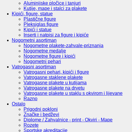
Aluminijske pločice i tanjuri
Kutije, mape i stalci za plakete
Kipići, figure, statue
Plastične figure
Pleksiglas figure
Kipići i statue
Inserti i natpisi za figure i kipiće
Nogometni asortiman
Nogometne plakete-zahvale-priznanja
Nogometne medalje
Nogometne figure i kipići
Nogometni pehari
Vatrogasni asortiman
Vatrogasni pehari, kipići i figure
Vatrogasne staklene plakete
Vatrogasne plakete u kutijama
Vatrogasne plakete na drvetu
Vatrogasne plakete u staklu s okvirom i lijevane
Razno
Ostalo
Prigodni pokloni
Značke i bedževi
Diplome / Zahvalnice - print - Okviri - Mape
Rozete
Sportske akreditacije