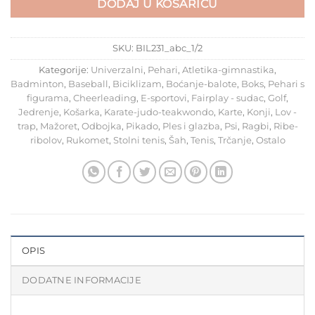
DODAJ U KOŠARICU
SKU:
BIL231_abc_1/2
Kategorije:
Univerzalni
,
Pehari
,
Atletika-gimnastika
,
Badminton
,
Baseball
,
Biciklizam
,
Boćanje-balote
,
Boks
,
Pehari s
figurama
,
Cheerleading
,
E-sportovi
,
Fairplay - sudac
,
Golf
,
Jedrenje
,
Košarka
,
Karate-judo-teakwondo
,
Karte
,
Konji
,
Lov -
trap
,
Mažoret
,
Odbojka
,
Pikado
,
Ples i glazba
,
Psi
,
Ragbi
,
Ribe-
ribolov
,
Rukomet
,
Stolni tenis
,
Šah
,
Tenis
,
Trčanje
,
Ostalo
OPIS
DODATNE INFORMACIJE