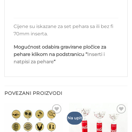
Cijene su iskazane za set pehara sa ili bez fi
70mm inserta.
Mogućnost odabira gravirane pločice za
pehare klikom na podstranicu “
Inserti i
natpisi za pehare
“
POVEZANI PROIZVODI
Add to
Add to
Na upit
Wishlist
Wishlist