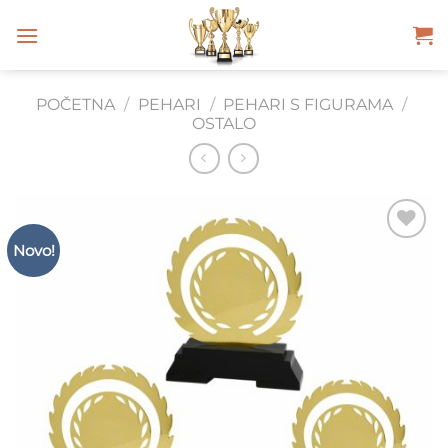
Skip
to
content
POČETNA
/
PEHARI
/
PEHARI S FIGURAMA
/
OSTALO
Novo!
Add to
Wishlist