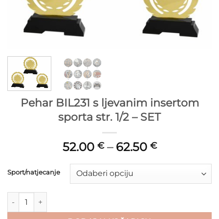
Pehar BIL231 s ljevanim insertom
sporta str. 1/2 – SET
52.00
–
62.50
€
€
Sport/natjecanje
Pehar BIL231 s ljevanim insertom sporta str. 1/2 - SET količina