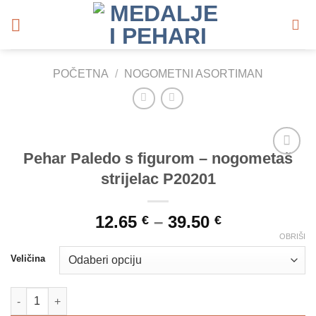
Skip
to
content
POČETNA
/
NOGOMETNI ASORTIMAN
Pehar Paledo s figurom – nogometaš
Add to
strijelac P20201
Wishlist
12.65
–
39.50
€
€
OBRIŠI
Veličina
Pehar Paledo s figurom - nogometaš strijelac P20201 količina