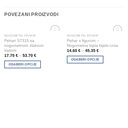
POVEZANI PROIZVODI
NOGOMETNI PEHARI
NOGOMETNI PEHARI
This
This
Add to
Add to
Pehari S7315 sa
Pehar s figurom –
product
product
Wishlist
Wishlist
nogometnom zlatnom
Nogometna lopta bijelo-crna
has
has
loptom
14.60
€
–
45.35
€
multiple
multiple
17.70
€
–
53.70
€
ODABERI OPCIJE
variants.
variants.
ODABERI OPCIJE
The
The
options
options
may
may
be
be
chosen
chosen
on
on
the
the
product
product
page
page