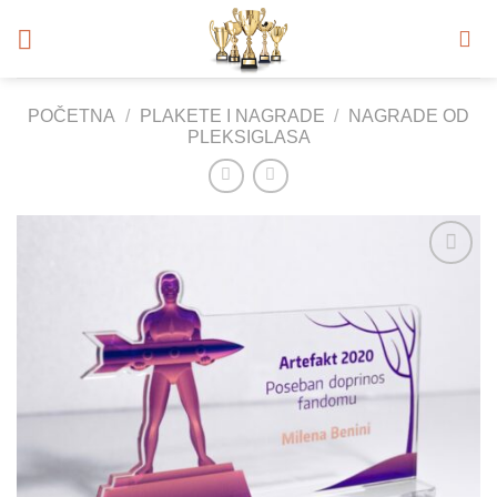
Skip
to
content
POČETNA
/
PLAKETE I NAGRADE
/
NAGRADE OD
PLEKSIGLASA
Add to
Wishlist