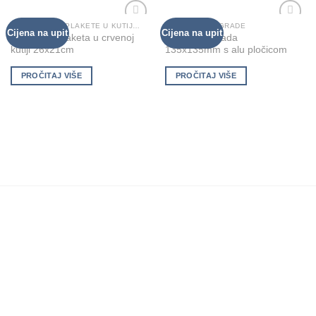
VATROGASNE PLAKETE U KUTIJAMA
PLAKETE I NAGRADE
Cijena na upit
Cijena na upit
Add to
Add to
Gravirana plaketa u crvenoj
Drvena nagrada
Wishlist
Wishlist
kutiji 26x21cm
135x135mm s alu pločicom
PROČITAJ VIŠE
PROČITAJ VIŠE