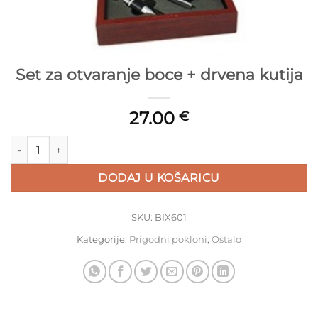
Set za otvaranje boce + drvena kutija
27.00
€
Set za otvaranje boce + drvena kutija količina
DODAJ U KOŠARICU
SKU:
BIX601
Kategorije:
Prigodni pokloni
,
Ostalo