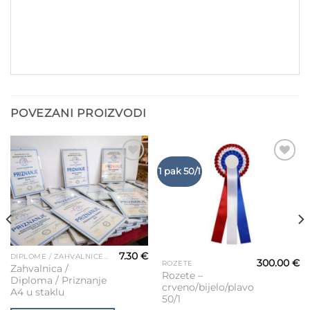
POVEZANI PROIZVODI
Add to
Add to
1 pak 50/1
Wishlist
Wishlist
7.30
€
DIPLOME / ZAHVALNICE - PRINT - OKVIRI - MAPE
300.00
€
ROZETE
Zahvalnica /
Rozete –
Diploma / Priznanje
crveno/bijelo/plavo
A4 u staklu
50/1