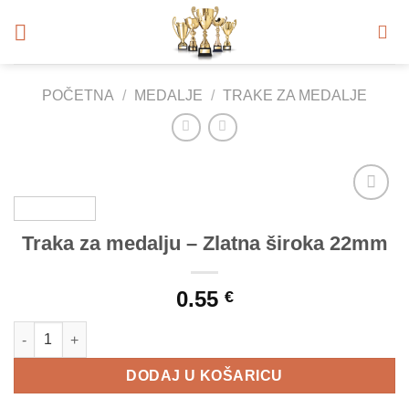
Skip
to
content
POČETNA
/
MEDALJE
/
TRAKE ZA MEDALJE
Add to
Wishlist
Traka za medalju – Zlatna široka 22mm
0.55
€
Traka za medalju - Zlatna široka 22mm količina
DODAJ U KOŠARICU