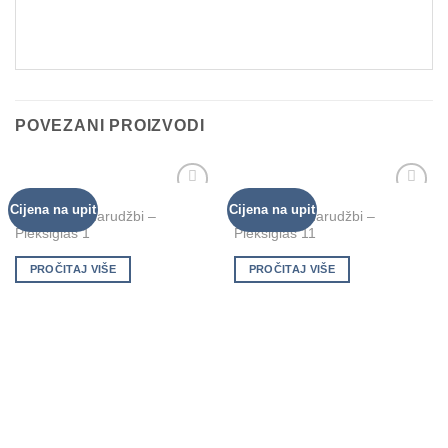
POVEZANI PROIZVODI
MEDALJE
MEDALJE
Cijena na upit
Cijena na upit
Add to
Add to
Medalje po narudžbi –
Medalje po narudžbi –
Wishlist
Wishlist
Pleksiglas 1
Pleksiglas 11
PROČITAJ VIŠE
PROČITAJ VIŠE