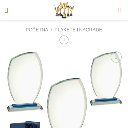
Skip
to
content
POČETNA
/
PLAKETE I NAGRADE
Add to
Wishlist