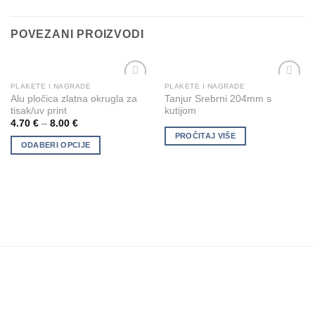
POVEZANI PROIZVODI
PLAKETE I NAGRADE
PLAKETE I NAGRADE
This
Add to
Add to
Alu pločica zlatna okrugla za
Tanjur Srebrni 204mm s
product
Wishlist
Wishlist
tisak/uv print
kutijom
has
4.70
€
–
8.00
€
multiple
PROČITAJ VIŠE
ODABERI OPCIJE
variants.
The
options
may
be
chosen
on
the
product
page