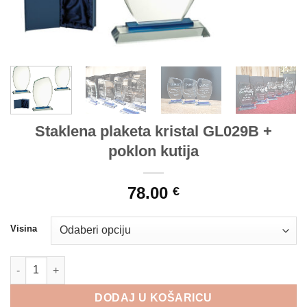
Staklena plaketa kristal GL029B +
poklon kutija
78.00
€
Visina
Staklena plaketa kristal GL029B + poklon kutija količina
DODAJ U KOŠARICU