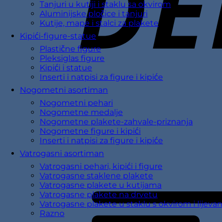
Tanjuri u kutiji i staklu sa okvirom
Aluminijske pločice i tanjuri
Kutije, mape i stalci za plakete
Kipići-figure-statue
Plastične figure
Pleksiglas figure
Kipići i statue
Inserti i natpisi za figure i kipiće
Nogometni asortiman
Nogometni pehari
Nogometne medalje
Nogometne plakete-zahvale-priznanja
Nogometne figure i kipići
Inserti i natpisi za figure i kipiće
Vatrogasni asortiman
Vatrogasni pehari, kipići i figure
Vatrogasne staklene plakete
Vatrogasne plakete u kutijama
Vatrogasne plakete na drvetu
Vatrogasne plakete u staklu s okvirom i lijeva
Razno