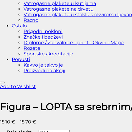
Vatrogasne plakete u kutijama
Vatrogasne plakete na drvetu
Vatrogasne plakete u staklu s okvirom i lijeva
Razno
Ostalo
Prigodni pokloni
Značke i bedževi
Diplome / Zahvalnice - print - Okviri - Mape
Rozete
Sportske akreditacije
Popusti
Kakvo je takvo je
Proizvodi na akciji
Add to Wishlist
Figura – LOPTA sa srebrnim
15.10
€
–
15.70
€