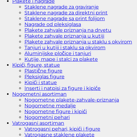
Plakete i nagrade
Staklene nagrade za graviranje
Staklene nagrade za direktni print
Staklene nagrade sa print folijom
Nagrade od pleksiglasa
Plakete zahvale priznanja na drvetu
Plakete zahvale priznanja u kutiji
Plakete zahvale priznanja u staklu s okvirom
Tanjuri u kutiji i staklu sa okvirom
Aluminijske pločice i tanjuri
Kutije, mape i stalci za plakete
Kipići, figure, statue
Plastične figure
Pleksiglas figure
Kipići i statue
Inserti i natpisi za figure i kipiće
Nogometni asortiman
Nogometne plakete-zahvale-priznanja
Nogometne medalje
Nogometne figure i kipići
Nogometni pehari
Vatrogasni asortiman
Vatrogasni pehari, kipići i figure
Vatrogasne staklene plakete