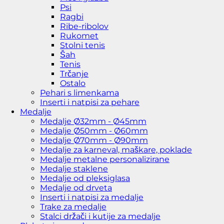
Psi
Ragbi
Ribe-ribolov
Rukomet
Stolni tenis
Šah
Tenis
Trčanje
Ostalo
Pehari s limenkama
Inserti i natpisi za pehare
Medalje
Medalje Ø32mm - Ø45mm
Medalje Ø50mm - Ø60mm
Medalje Ø70mm - Ø90mm
Medalje za karneval, maškare, poklade
Medalje metalne personalizirane
Medalje staklene
Medalje od pleksiglasa
Medalje od drveta
Inserti i natpisi za medalje
Trake za medalje
Stalci držači i kutije za medalje