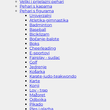
Veliki i prijelazni pehari
Pehari s kapama
Pehari s figurama
Univerzalni
Atletika-gimnastika
Badminton
Baseball
Biciklizam
Boćanje-balote
Boks
Cheerleading
E-sportovi
Fairplay - sudac
Golf
Jedrenje
Košarka
Karate-judo-teakwondo
Karte
Konji
Lov - trap
Mažoret
Odbojka
Pikado
Ples i glazba