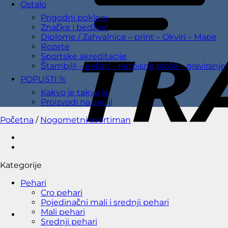
Ostalo
Prigodni pokloni
Značke i bedževi
Diplome / Zahvalnice – print – Okviri – Mape
Rozete
Sportske akreditacije
Štambilji – pečati – natpisne ploče – graviranje
POPUSTI %
Kakvo je takvo je
Proizvodi na akciji
Početna
/
Nogometni asortiman
Kategorije
Pehari
Cro pehari
Pojedinačni mali i srednji pehari
Mali pehari
Srednji pehari