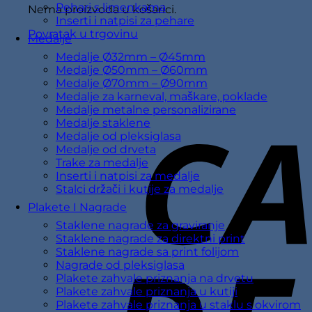
Pehari s limenkama
Nema proizvoda u košarici.
Inserti i natpisi za pehare
Povratak u trgovinu
Medalje
Medalje Ø32mm – Ø45mm
Medalje Ø50mm – Ø60mm
Medalje Ø70mm – Ø90mm
Medalje za karneval, maškare, poklade
Medalje metalne personalizirane
Medalje staklene
Medalje od pleksiglasa
Medalje od drveta
Trake za medalje
Inserti i natpisi za medalje
Stalci držači i kutije za medalje
Plakete I Nagrade
Staklene nagrade za graviranje
Staklene nagrade za direktni print
Staklene nagrade sa print folijom
Nagrade od pleksiglasa
Plakete zahvale priznanja na drvetu
Plakete zahvale priznanja u kutiji
Plakete zahvale priznanja u staklu s okvirom