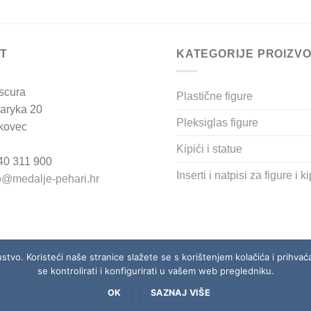
chosen
on
the
T
KATEGORIJE PROIZV
product
page
scura
Plastične figure
aryka 20
Pleksiglas figure
kovec
Kipići i statue
 40 311 900
Inserti i natpisi za figure i k
o@medalje-pehari.hr
ustvo. Koristeći naše stranice slažete se s korištenjem kolačića i prihva
se kontrolirati i konfigurirati u vašem web pregledniku.
PLAĆANJA I UVJETI POVRATA
NAŠE TRGOVINE
PRAVILA I UVJETI P
OK
SAZNAJ VIŠE
Copyright 2026 ©
Studio Obscura