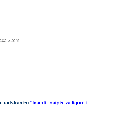
 cca 22cm
a podstranicu
“
Inserti i natpisi za figure i