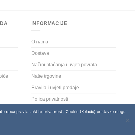
chosen
on
the
ODA
INFORMACIJE
product
page
O nama
Dostava
Načini plaćanja i uvjeti povrata
ipiće
Naše trgovine
Pravila i uvjeti prodaje
Polica privatnosti
ćate opća pravila zaštite privatnosti. Cookie (Kolačić) postavke mogu
RODAJE
POLICA PRIVATNOSTI