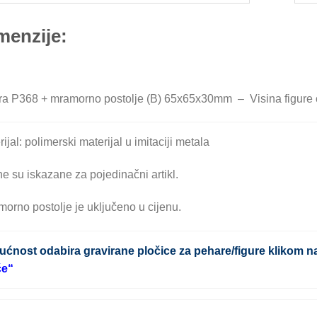
menzije:
ra P368 + mramorno postolje (B) 65x65x30mm – Visina figure
ijal: polimerski materijal u imitaciji metala
ne su iskazane za pojedinačni artikl.
orno postolje je uključeno u cijenu.
ćnost odabira gravirane pločice za pehare/figure klikom n
će
“