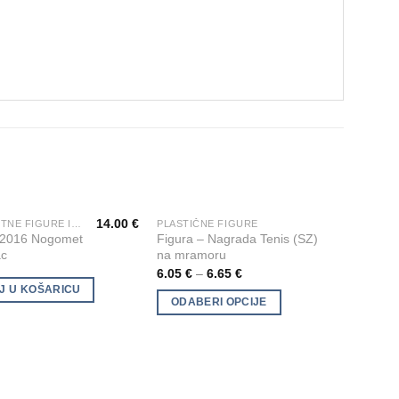
14.00
€
NOGOMETNE FIGURE I KIPIĆI
PLASTIČNE FIGURE
PROIZV
This
-10%
Add to
Add to
P2016 Nogomet
Figura – Nagrada Tenis (SZ)
Figur
product
Wishlist
Wishlist
ac
na mramoru
[-10%]
has
6.05
€
–
6.65
€
multiple
J U KOŠARICU
PRO
ODABERI OPCIJE
variants.
The
options
may
be