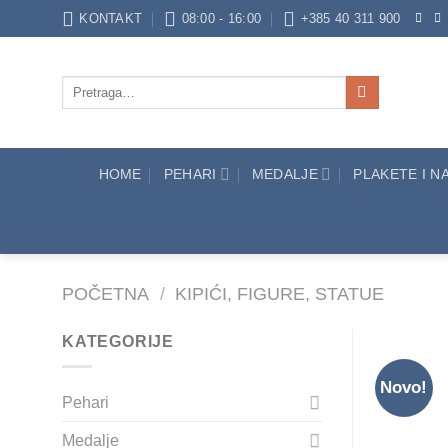
Skip
KONTAKT
08:00 - 16:00
+385 40 311 900
to
content
Pretraži:
HOME
PEHARI
MEDALJE
PLAKETE I 
POČETNA
/
KIPIĆI, FIGURE, STATUE
KATEGORIJE
Novo!
Pehari
Medalje