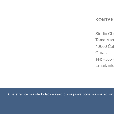
KONTAK
Studio Ob
Tome Mas
40000 Ča
Croatia
Tel: +385
Email:
inf
Ove stranice koriste kolačiće kako bi osigurale bolje korisničko isk
O NAMA
DOSTAVA
NAČINI 