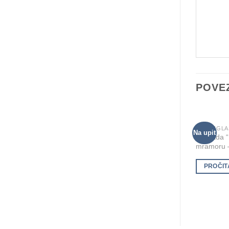
POVE
PLEKSIGLA
Na upit
Nagrada “
mramoru –
PROČIT