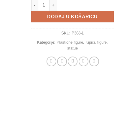
Figura P368 trčanje količina
DODAJ U KOŠARICU
SKU:
P368-1
Kategorije:
Plastične figure
,
Kipići, figure,
statue