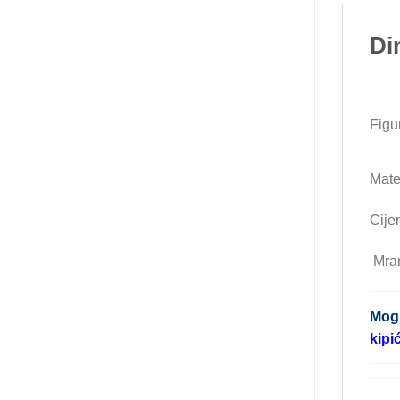
Di
Figu
Mater
Cije
Mram
Mogu
kipi