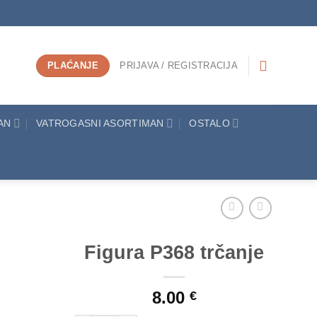
PLAĆANJE
PRIJAVA / REGISTRACIJA
AN
VATROGASNI ASORTIMAN
OSTALO
Figura P368 trčanje
Add to
8.00
Wishlist
€