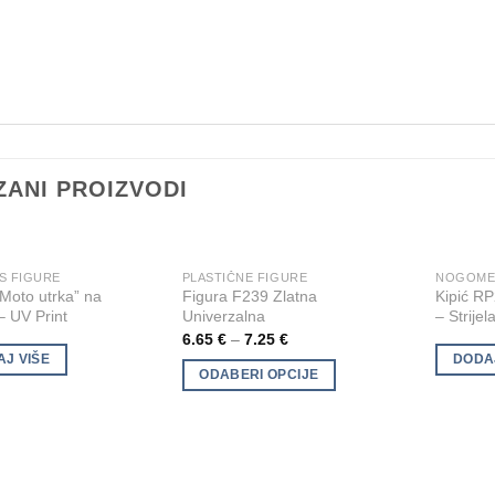
ZANI PROIZVODI
S FIGURE
PLASTIČNE FIGURE
This
Add to
Add to
Moto utrka” na
Figura F239 Zlatna
Kipić R
product
Wishlist
Wishlist
 UV Print
Univerzalna
– Strijel
has
6.65
€
–
7.25
€
multiple
AJ VIŠE
DODA
ODABERI OPCIJE
variants.
The
options
may
be