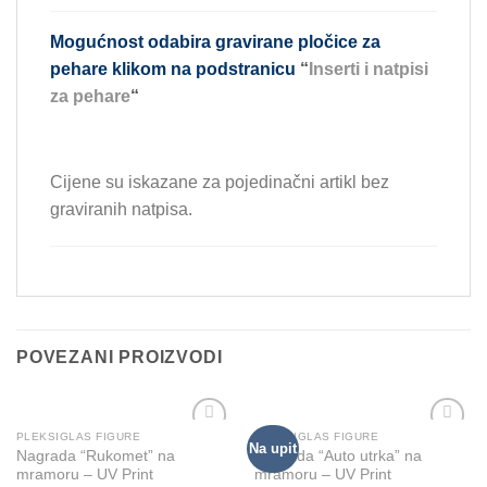
Mogućnost odabira gravirane pločice za
pehare klikom na podstranicu
“
Inserti i natpisi
za pehare
“
Cijene su iskazane za pojedinačni artikl bez
graviranih natpisa.
POVEZANI PROIZVODI
PLEKSIGLAS FIGURE
PLEKSIGLAS FIGURE
This
Na upit
Add to
Add to
Nagrada “Rukomet” na
Nagrada “Auto utrka” na
product
Wishlist
Wishlist
mramoru – UV Print
mramoru – UV Print
has