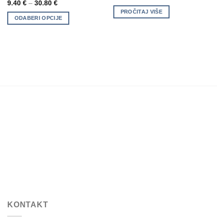
9.40
€
–
30.80
€
multiple
PROČITAJ VIŠE
ODABERI OPCIJE
variants.
The
options
may
be
chosen
on
the
product
page
KONTAKT