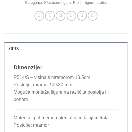
Kategorije:
Plastične figure
,
Kipići, figure, statue
OPIS
Dimenzije:
P514/S – visina s mramorom 13.5cm
Postolje: mramor 50×30 mm
Moguća montaža figure na različita postolja ili
pehare.
Materijal: polimerni materijal u imitaciji metala
Postolje: mramor