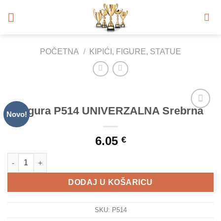
Skip
to
content
POČETNA
/
KIPIĆI, FIGURE, STATUE
Figura P514 UNIVERZALNA Srebrna
Novo!
Add to
Wishlist
6.05
€
Figura P514 UNIVERZALNA Srebrna količina
DODAJ U KOŠARICU
SKU:
P514