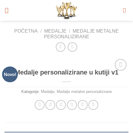
Skip
to
content
POČETNA
/
MEDALJE
/
MEDALJE METALNE
PERSONALIZIRANE
Medalje personalizirane u kutiji v1
Novo!
Add to
Wishlist
Kategorije:
Medalje
,
Medalje metalne personalizirane