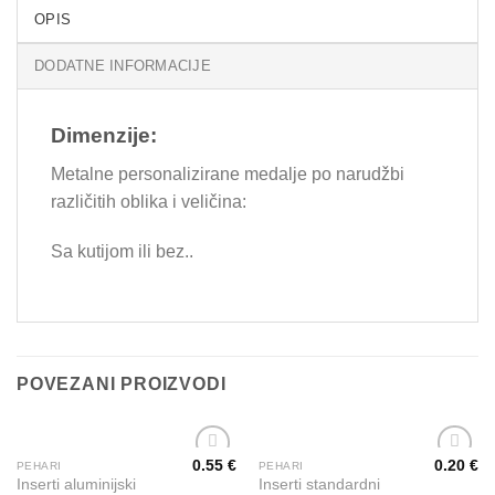
OPIS
DODATNE INFORMACIJE
Dimenzije:
Metalne personalizirane medalje po narudžbi
različitih oblika i veličina:
Sa kutijom ili bez..
POVEZANI PROIZVODI
0.55
€
0.20
€
PEHARI
PEHARI
This
This
Add to
Add to
Inserti aluminijski
Inserti standardni
product
product
Wishlist
Wishlist