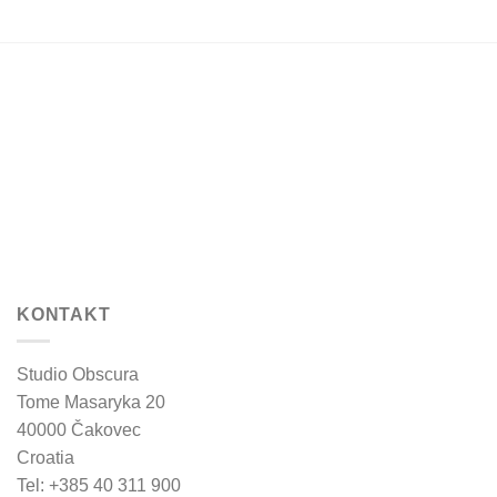
on
the
product
page
KONTAKT
Studio Obscura
Tome Masaryka 20
40000 Čakovec
Croatia
Tel: +385 40 311 900