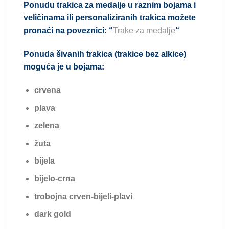
Ponudu trakica za medalje u raznim bojama i
veličinama ili personaliziranih trakica možete
pronaći na poveznici: “
Trake za medalje
“
Ponuda šivanih trakica (trakice bez alkice)
moguća je u bojama:
crvena
plava
zelena
žuta
bijela
bijelo-crna
trobojna crven-bijeli-plavi
dark gold