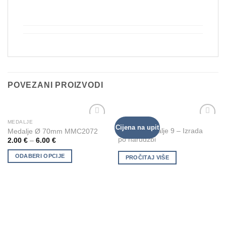
POVEZANI PROIZVODI
MEDALJE
MEDALJE
This
Cijena na upit
Add to
Add to
Drvene medalje 9 – Izrada
Medalje Ø 70mm MMC2072
product
Wishlist
Wishlist
po narudžbi
2.00
€
–
6.00
€
has
multiple
ODABERI OPCIJE
PROČITAJ VIŠE
variants.
The
options
may
be
chosen