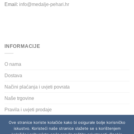
Email:
info@medalje-pehari.hr
INFORMACIJE
O nama
Dostava
Načini plaćanja i uvjeti povrata
Naše trgovine
Pravila i uvjeti prodaje
Polica privatnosti
Ove stranice koriste kolačiće kako bi osigurale bolje korisničko
iskustvo. Koristeći naše stranice slažete se s korištenjem