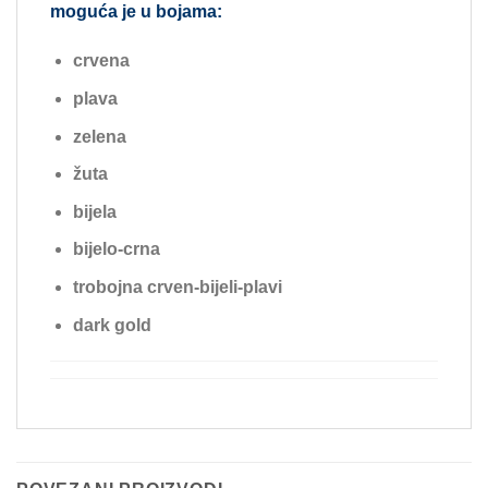
moguća je u bojama:
crvena
plava
zelena
žuta
bijela
bijelo-crna
trobojna crven-bijeli-plavi
dark gold