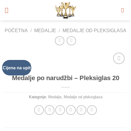
Skip
to
content
POČETNA
/
MEDALJE
/
MEDALJE OD PLEKSIGLASA
Cijena na upit
Add to
Wishlist
Medalje po narudžbi – Pleksiglas 20
Kategorije:
Medalje
,
Medalje od pleksiglasa