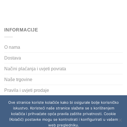
INFORMACIJE
O nama
Dostava
Načini plaćanja i uvjeti povrata
Naše trgovine
Pravila i uvjeti prodaje
Polica privatnosti
Ove stranice koriste kolačiće kako bi osigurale bolje korisničko
iskustvo. Koristeći naše stranice slažete se s korištenjem
kolačića i prihvaćate opća pravila zaštite privatnosti. Cookie
(Kolačić) postavke mogu se kontrolirati i konfigurirati u vašem
O NAMA
DOSTAVA
NAČINI PLAĆANJA I UVJETI POVRATA
NAŠE TRGOVINE
PRAVILA I UVJETI PRODAJE
web pregledniku.