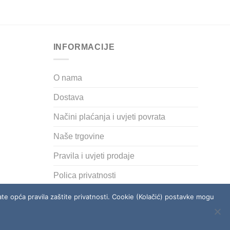
be
chosen
on
the
INFORMACIJE
product
page
O nama
Dostava
Načini plaćanja i uvjeti povrata
Naše trgovine
Pravila i uvjeti prodaje
Polica privatnosti
ćate opća pravila zaštite privatnosti. Cookie (Kolačić) postavke mogu
RODAJE
POLICA PRIVATNOSTI