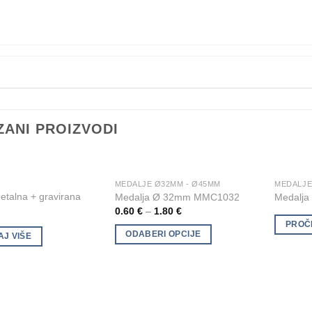
ZANI PROIZVODI
MEDALJE Ø32MM - Ø45MM
MEDALJ
This
Add to
Add to
etalna + gravirana
Medalja Ø 32mm MMC1032
Medalja l
product
Wishlist
Wishlist
0.60
€
–
1.80
€
has
PROČI
multiple
ODABERI OPCIJE
AJ VIŠE
variants.
The
options
may