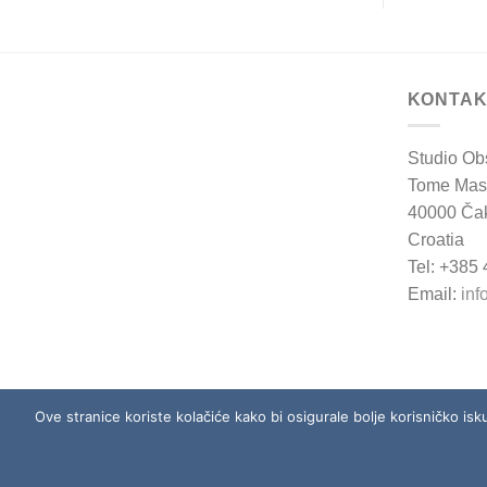
KONTAK
Studio Ob
Tome Mas
40000 Ča
Croatia
Tel: +385
Email:
inf
Ove stranice koriste kolačiće kako bi osigurale bolje korisničko isk
O NAMA
DOSTAVA
NAČINI 