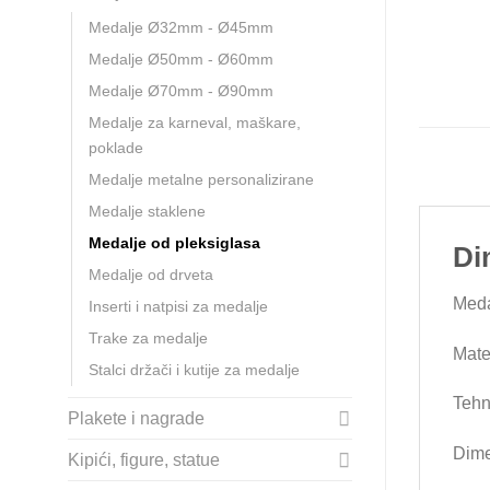
Medalje Ø32mm - Ø45mm
Medalje Ø50mm - Ø60mm
Medalje Ø70mm - Ø90mm
Medalje za karneval, maškare,
poklade
Medalje metalne personalizirane
Medalje staklene
Medalje od pleksiglasa
Di
Medalje od drveta
Medal
Inserti i natpisi za medalje
Trake za medalje
Mater
Stalci držači i kutije za medalje
Tehn
Plakete i nagrade
Dime
Kipići, figure, statue