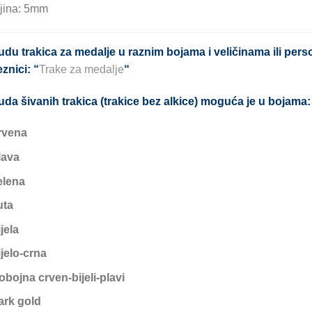
jina: 5mm
du trakica za medalje u raznim bojama i veličinama ili pers
znici: “
Trake za medalje
“
da šivanih trakica (trakice bez alkice) moguća je u bojama:
rvena
lava
elena
uta
ijela
ijelo-crna
robojna crven-bijeli-plavi
ark gold