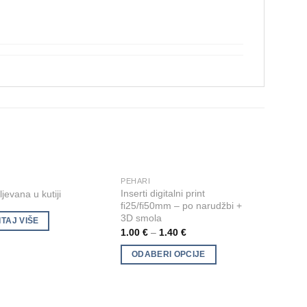
E
PEHARI
This
Add to
Add to
Inserti digitalni print
jevana u kutiji
product
Wishlist
Wishlist
fi25/fi50mm – po narudžbi +
has
3D smola
TAJ VIŠE
multiple
1.00
€
–
1.40
€
variants.
ODABERI OPCIJE
The
options
may