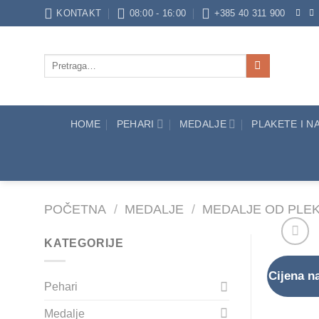
Skip
KONTAKT
08:00 - 16:00
+385 40 311 900
to
content
Pretraži:
HOME
PEHARI
MEDALJE
PLAKETE I 
POČETNA
/
MEDALJE
/
MEDALJE OD PLE
KATEGORIJE
Cijena na
Pehari
Medalje