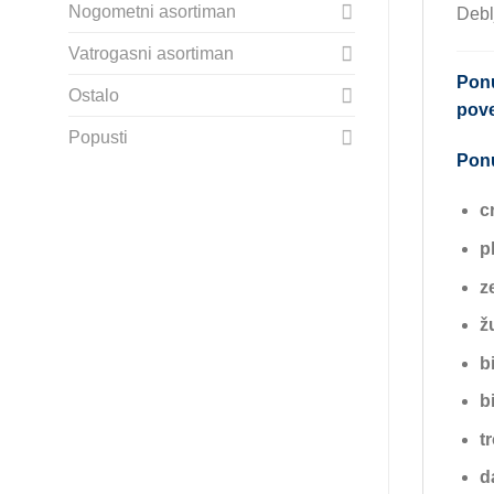
Nogometni asortiman
Debl
Vatrogasni asortiman
Ponu
Ostalo
pove
Popusti
Ponu
c
p
z
ž
b
b
t
d