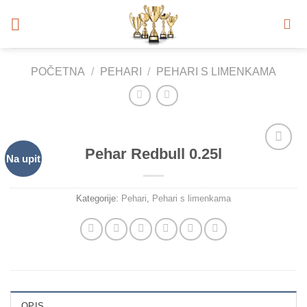
Skip
to
content
POČETNA
/
PEHARI
/
PEHARI S LIMENKAMA
Pehar Redbull 0.25l
Na upit
Add to
Wishlist
Kategorije:
Pehari
,
Pehari s limenkama
OPIS