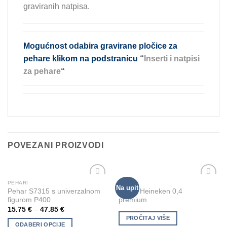
graviranih natpisa.
Mogućnost odabira gravirane pločice za
pehare klikom na podstranicu
“
Inserti i natpisi
za pehare
“
POVEZANI PROIZVODI
PEHARI
PEHARI
This
Na upit
Add to
Add to
Pehar S7315 s univerzalnom
Pehar Heineken 0,4
product
Wishlist
Wishlist
figurom P400
premium
has
15.75
€
–
47.85
€
multiple
PROČITAJ VIŠE
ODABERI OPCIJE
variants.