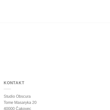
page
page
KONTAKT
Studio Obscura
Tome Masaryka 20
40000 Čakovec