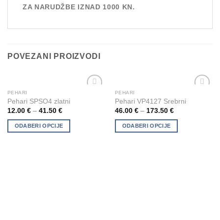
ZA NARUDŽBE IZNAD 1000 KN.
POVEZANI PROIZVODI
PEHARI
PEHARI
This
This
Add to
Add to
Pehari SPSO4 zlatni
Pehari VP4127 Srebrni
product
product
Wishlist
Wishlist
12.00
€
–
41.50
€
46.00
€
–
173.50
€
has
has
multiple
multiple
ODABERI OPCIJE
ODABERI OPCIJE
variants.
variants.
The
The
options
options
may
may
be
be
chosen
chosen
on
on
the
the
product
product