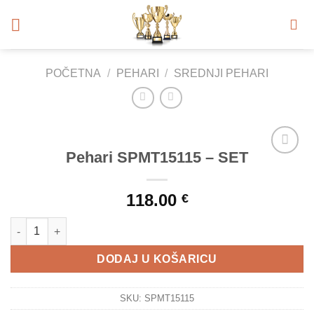
Skip
to
content
POČETNA
/
PEHARI
/
SREDNJI PEHARI
Pehari SPMT15115 – SET
Add to
Wishlist
118.00
€
Pehari SPMT15115 - SET količina
DODAJ U KOŠARICU
SKU:
SPMT15115