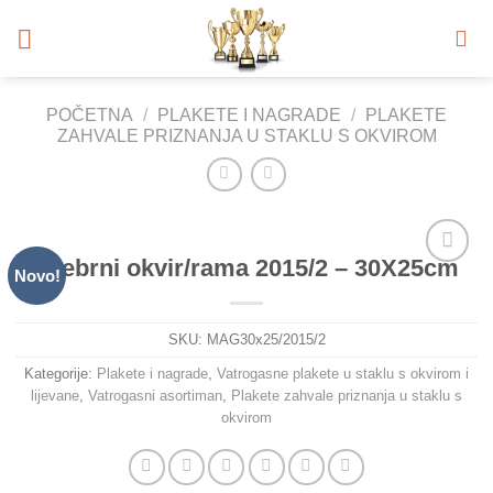
Skip
to
content
POČETNA
/
PLAKETE I NAGRADE
/
PLAKETE
ZAHVALE PRIZNANJA U STAKLU S OKVIROM
Srebrni okvir/rama 2015/2 – 30X25cm
Novo!
Add to
Wishlist
SKU:
MAG30x25/2015/2
Kategorije:
Plakete i nagrade
,
Vatrogasne plakete u staklu s okvirom i
lijevane
,
Vatrogasni asortiman
,
Plakete zahvale priznanja u staklu s
okvirom