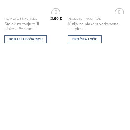
2.60
€
PLAKETE I NAGRADE
PLAKETE I NAGRADE
Add to
Add to
Stalak za tanjure ili
Kutija za plaketu vodoravna
Wishlist
Wishlist
plakete četvrtasti
– t. plava
DODAJ U KOŠARICU
PROČITAJ VIŠE