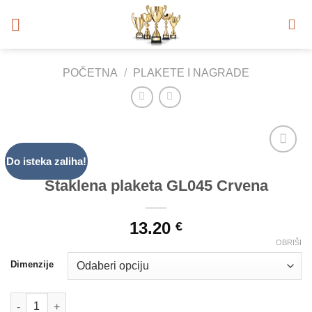
Skip
to
content
POČETNA
/
PLAKETE I NAGRADE
Do isteka zaliha!
Add to
Wishlist
Staklena plaketa GL045 Crvena
13.20
€
OBRIŠI
Dimenzije
Staklena plaketa GL045 Crvena količina