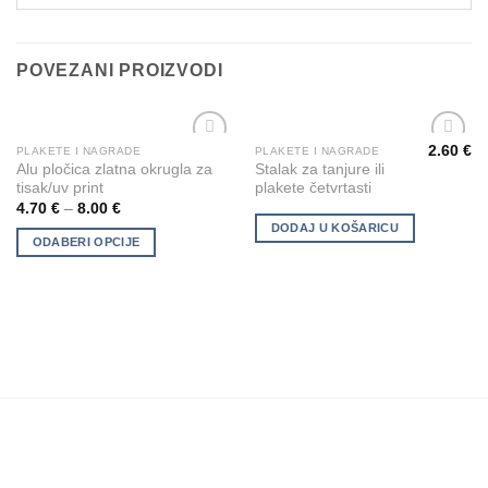
POVEZANI PROIZVODI
2.60
€
PLAKETE I NAGRADE
PLAKETE I NAGRADE
This
Add to
Add to
Alu pločica zlatna okrugla za
Stalak za tanjure ili
product
Wishlist
Wishlist
tisak/uv print
plakete četvrtasti
has
4.70
€
–
8.00
€
multiple
DODAJ U KOŠARICU
ODABERI OPCIJE
variants.
The
options
may
be
chosen
on
the
product
page