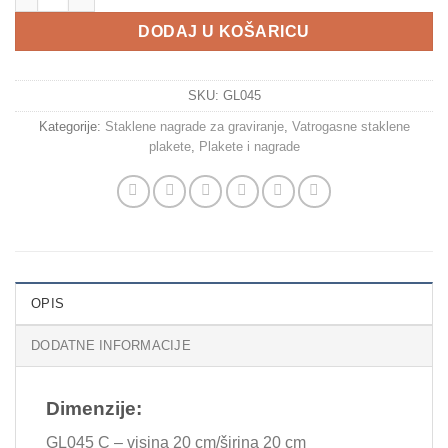
DODAJ U KOŠARICU
SKU:
GL045
Kategorije:
Staklene nagrade za graviranje
,
Vatrogasne staklene
plakete
,
Plakete i nagrade
OPIS
DODATNE INFORMACIJE
Dimenzije:
GL045 C – visina 20 cm/širina 20 cm