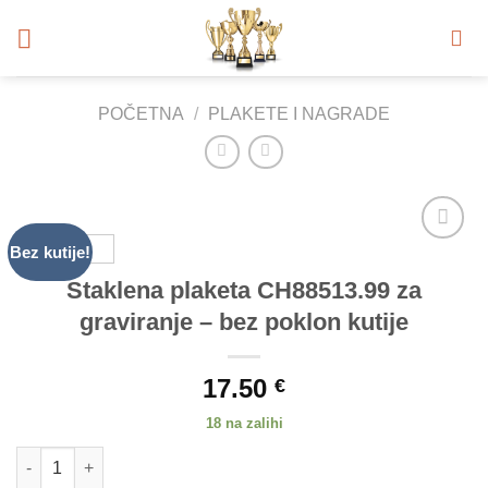
Skip
to
content
POČETNA
/
PLAKETE I NAGRADE
Bez kutije!
Add to
Wishlist
Staklena plaketa CH88513.99 za
graviranje – bez poklon kutije
17.50
€
18 na zalihi
Staklena plaketa CH88513.99 za graviranje - bez poklon kutije k