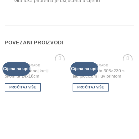
Grafička priprema je uključena u cijenu
POVEZANI PROIZVODI
PLAKETE I NAGRADE
PLAKETE I NAGRADE
Cijena na upit
Cijena na upit
Add to
Add to
Plakete u crvenoj kutiji
Drvena plaketa 305×230 s
Wishlist
Wishlist
okomite 14x18cm
alu pločicom i uv printom
PROČITAJ VIŠE
PROČITAJ VIŠE