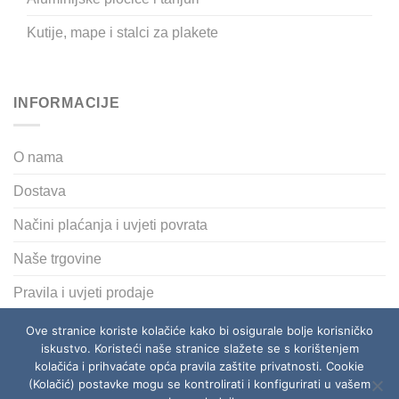
Kutije, mape i stalci za plakete
INFORMACIJE
O nama
Dostava
Načini plaćanja i uvjeti povrata
Naše trgovine
Pravila i uvjeti prodaje
Polica privatnosti
Ove stranice koriste kolačiće kako bi osigurale bolje korisničko
iskustvo. Koristeći naše stranice slažete se s korištenjem
kolačića i prihvaćate opća pravila zaštite privatnosti. Cookie
(Kolačić) postavke mogu se kontrolirati i konfigurirati u vašem
O NAMA
DOSTAVA
NAČINI PLAĆANJA I UVJETI POVRATA