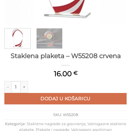
Staklena plaketa – W55208 crvena
16.00
€
Staklena plaketa - W55208 crvena količina
DODAJ U KOŠARICU
SKU:
W55208
Kategorije:
Staklene nagrade za graviranje
,
Vatrogasne staklene
plakete
,
Plakete i nagrade
,
Vatrogasni asortiman