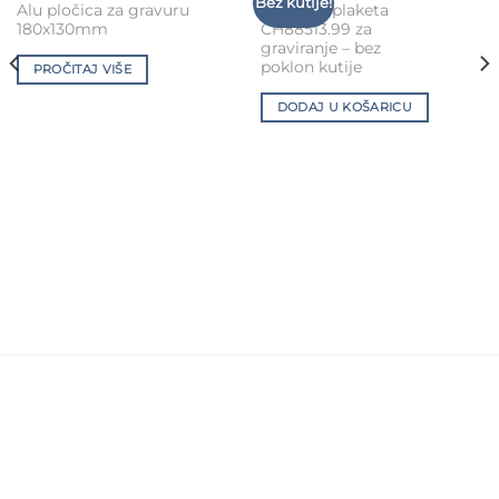
Add to
Add to
Bez kutije!
Alu pločica za gravuru
Staklena plaketa
Wishlist
Wishlist
180x130mm
CH88513.99 za
graviranje – bez
poklon kutije
PROČITAJ VIŠE
DODAJ U KOŠARICU