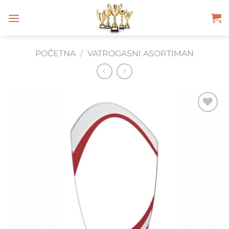
Skip
to
content
POČETNA
/
VATROGASNI ASORTIMAN
Add to
Wishlist