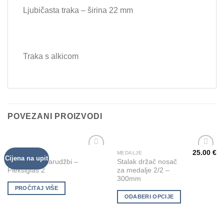
Ljubičasta traka – širina 22 mm
Traka s alkicom
POVEZANI PROIZVODI
25.00
€
MEDALJE
MEDALJE
This
Cijena na upit
Add to
Add to
Medalje po narudžbi –
Stalak držač nosač
product
Wishlist
Wishlist
Pleksiglas 2
za medalje 2/2 –
has
300mm
multiple
PROČITAJ VIŠE
variants.
ODABERI OPCIJE
The
options