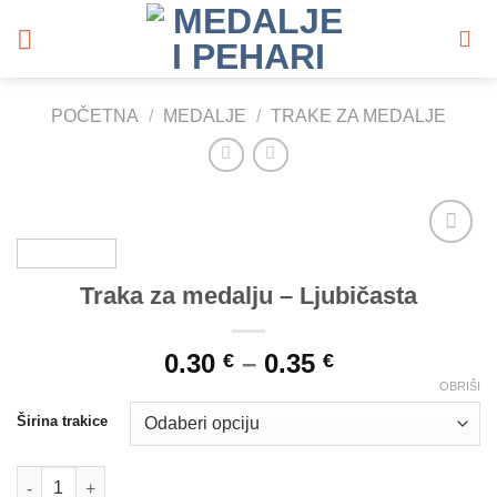
Skip
to
content
POČETNA
/
MEDALJE
/
TRAKE ZA MEDALJE
Add to
Wishlist
Traka za medalju – Ljubičasta
0.30
–
0.35
€
€
OBRIŠI
Širina trakice
Traka za medalju - Ljubičasta količina