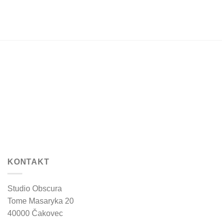
may
be
chosen
on
the
product
page
KONTAKT
Studio Obscura
Tome Masaryka 20
40000 Čakovec