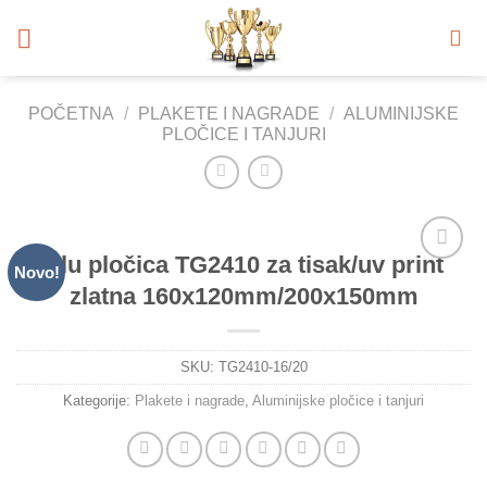
Skip
to
content
POČETNA
/
PLAKETE I NAGRADE
/
ALUMINIJSKE
PLOČICE I TANJURI
Alu pločica TG2410 za tisak/uv print
Novo!
Add to
zlatna 160x120mm/200x150mm
Wishlist
SKU:
TG2410-16/20
Kategorije:
Plakete i nagrade
,
Aluminijske pločice i tanjuri