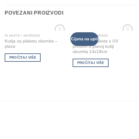
POVEZANI PROIZVODI
PLAKETE I NAGRADE
PLAKETE I NAGRADE
Cijena na upit
Add to
Add to
Kutija za plaketu okomita –
Gravirana plaketa s UV
Wishlist
Wishlist
plava
printom u plavoj kutiji
okomita 14x18cm
PROČITAJ VIŠE
PROČITAJ VIŠE