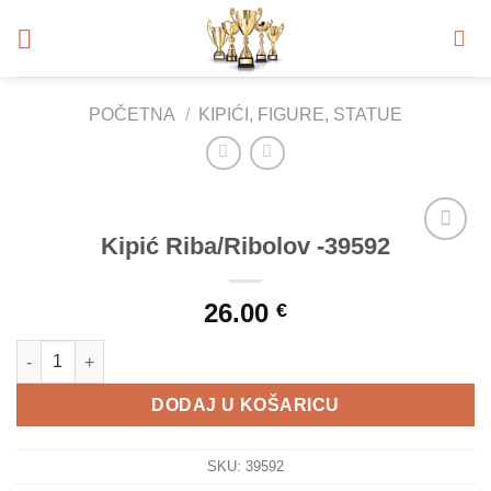
Skip
to
content
POČETNA
/
KIPIĆI, FIGURE, STATUE
Kipić Riba/Ribolov -39592
Add to
Wishlist
26.00
€
Kipić Riba/Ribolov -39592 količina
DODAJ U KOŠARICU
SKU:
39592