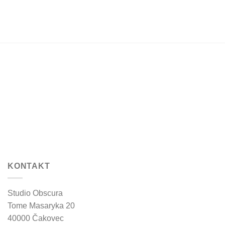
may
may
be
be
chosen
chosen
on
on
the
the
product
product
page
page
KONTAKT
Studio Obscura
Tome Masaryka 20
40000 Čakovec