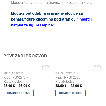
Mogućnost apliciranja gravirane pločice na kipić.
Mogućnost odabira gravirane pločice za
pehare/figure klikom na podstranicu
“
Inserti i
natpisi za figure i kipiće
“
POVEZANI PROIZVODI
KIPIĆI I STATUE
KIPIĆI I STATUE
This
This
Add to
Add to
Kipići FG325/6/7
Kipići RFST2028
product
product
Wishlist
Wishlist
Riba/Ribolov
Riba/Ribolov
has
has
48.00
€
–
98.00
€
38.00
€
–
42.00
€
multiple
multiple
ODABERI OPCIJE
ODABERI OPCIJE
variants.
variants.
The
The
options
options