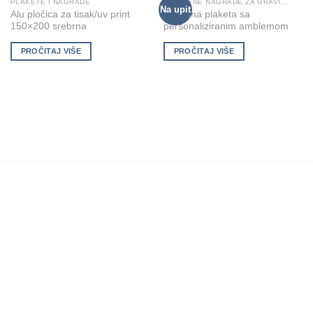
PLAKETE I NAGRADE
STAKLENE NAGRADE ZA GRAVIRANJE
Na upit
Add to
Add to
Alu pločica za tisak/uv print
Staklena plaketa sa
Wishlist
Wishlist
150×200 srebrna
personaliziranim amblemom
PROČITAJ VIŠE
PROČITAJ VIŠE