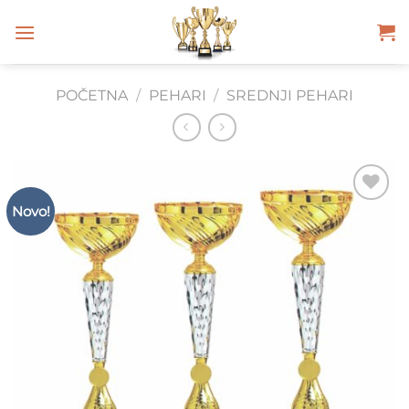
Skip
to
content
POČETNA
/
PEHARI
/
SREDNJI PEHARI
Novo!
Add to
Wishlist