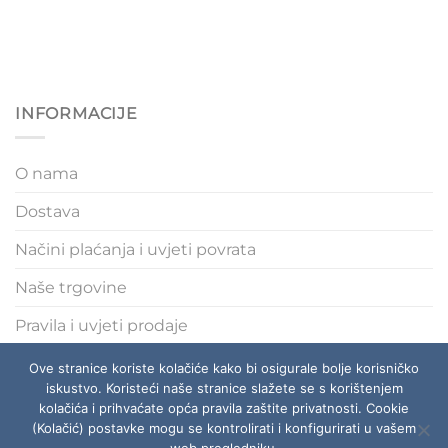
INFORMACIJE
O nama
Dostava
Načini plaćanja i uvjeti povrata
Naše trgovine
Pravila i uvjeti prodaje
Polica privatnosti
Ove stranice koriste kolačiće kako bi osigurale bolje korisničko
iskustvo. Koristeći naše stranice slažete se s korištenjem
kolačića i prihvaćate opća pravila zaštite privatnosti. Cookie
(Kolačić) postavke mogu se kontrolirati i konfigurirati u vašem
O NAMA
DOSTAVA
NAČINI PLAĆANJA I UVJETI POVRATA
NAŠE TRGOVINE
PRAVILA I UVJETI PRODAJE