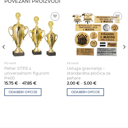
POVEZANI PROIZVODI
Add to
Add to
Wishlist
Wishlist
PEHARI
PEHARI
This
This
Pehar S7315 s
Usluga graviranja –
product
product
univerzalnom figurom
standardna pločica za
has
has
P400
pehare
multiple
multiple
15.75
€
–
47.85
€
2.00
€
–
5.00
€
variants.
variants.
ODABERI OPCIJE
ODABERI OPCIJE
The
The
options
options
may
may
be
be
chosen
chosen
on
on