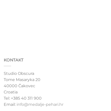
the
the
product
product
page
page
KONTAKT
Studio Obscura
Tome Masaryka 20
40000 Čakovec
Croatia
Tel: +385 40 311 900
Email:
info@medalje-pehari.hr