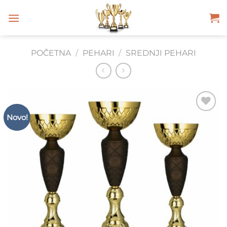
Skip
to
content
POČETNA
/
PEHARI
/
SREDNJI PEHARI
Novo!
Add to
Wishlist