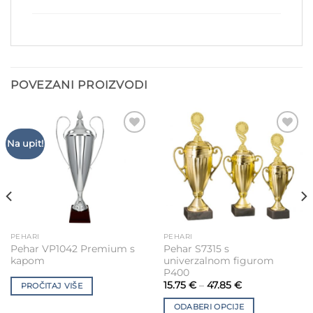
POVEZANI PROIZVODI
Add to
Add to
Na upit!
Wishlist
Wishlist
PEHARI
PEHARI
This
Pehar VP1042 Premium s
Pehar S7315 s
product
kapom
univerzalnom figurom
has
P400
multiple
15.75
€
–
47.85
€
PROČITAJ VIŠE
variants.
ODABERI OPCIJE
The