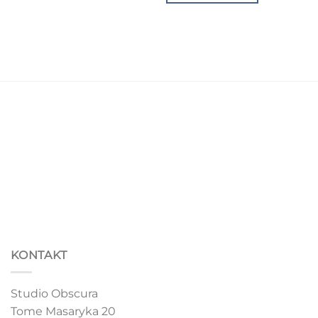
options
may
be
chosen
on
the
product
page
KONTAKT
Studio Obscura
Tome Masaryka 20