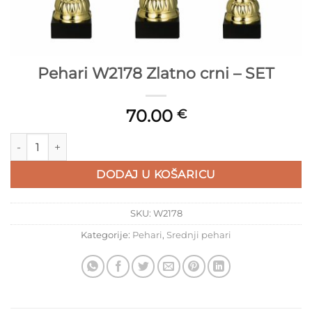
Pehari W2178 Zlatno crni – SET
70.00
€
Pehari W2178 Zlatno crni - SET količina
DODAJ U KOŠARICU
SKU:
W2178
Kategorije:
Pehari
,
Srednji pehari