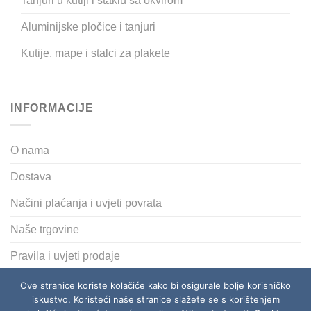
Tanjuri u kutiji i staklu sa okvirom
Aluminijske pločice i tanjuri
Kutije, mape i stalci za plakete
INFORMACIJE
O nama
Dostava
Načini plaćanja i uvjeti povrata
Naše trgovine
Pravila i uvjeti prodaje
Polica privatnosti
Ove stranice koriste kolačiće kako bi osigurale bolje korisničko
iskustvo. Koristeći naše stranice slažete se s korištenjem