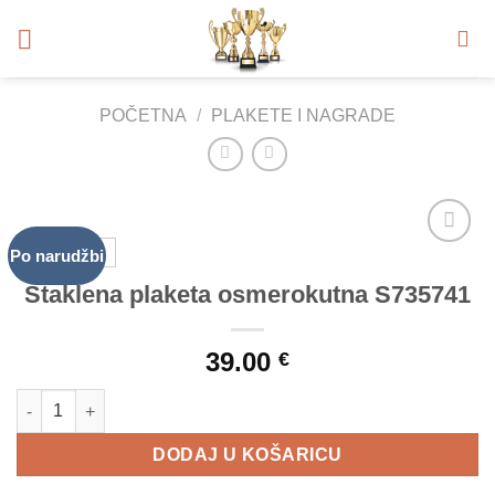
Skip
to
content
POČETNA
/
PLAKETE I NAGRADE
Po narudžbi
Add to
Wishlist
Staklena plaketa osmerokutna S735741
39.00
€
Staklena plaketa osmerokutna S735741 količina
DODAJ U KOŠARICU