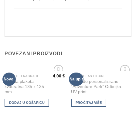
POVEZANI PROIZVODI
4.00
€
PLAKETE I NAGRADE
PLEKSIGLAS FIGURE
Novo!
Na upit
Add to
Add to
Drvena plaketa
Nagrade personalizirane
Wishlist
Wishlist
kvadratna 135 x 135
“Adventure Park” Odbojka-
mm
UV print
DODAJ U KOŠARICU
PROČITAJ VIŠE