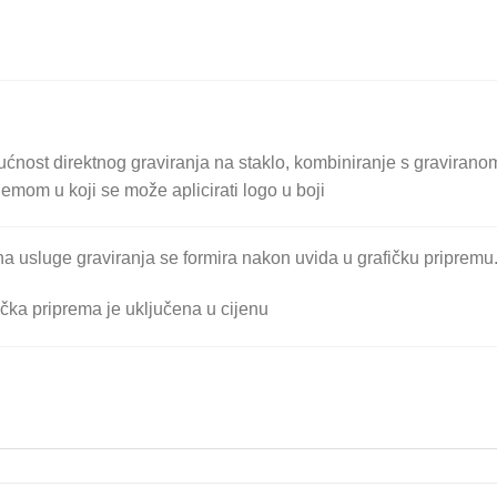
ćnost direktnog graviranja na staklo, kombiniranje s graviranom
emom u koji se može aplicirati logo u boji
na usluge graviranja se formira nakon uvida u grafičku pripremu
ička priprema je uključena u cijenu