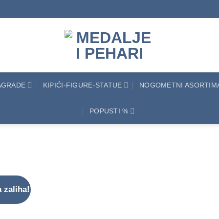
NAGRADE
KIPIĆI-FIGURE-STATUE
NOGOMETNI ASORTIM
POPUSTI %
 zaliha!