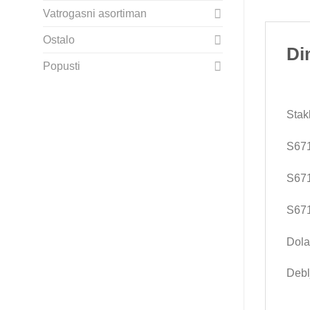
Vatrogasni asortiman
Ostalo
Di
Popusti
Stak
S671
S671
S671
Dol
Debl