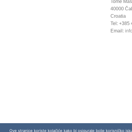
Tome Mas
40000 Ča
Croatia
Tel: +385
Email:
inf
Ove stranice koriste kolačiće kako bi osigurale bolje korisničko isk