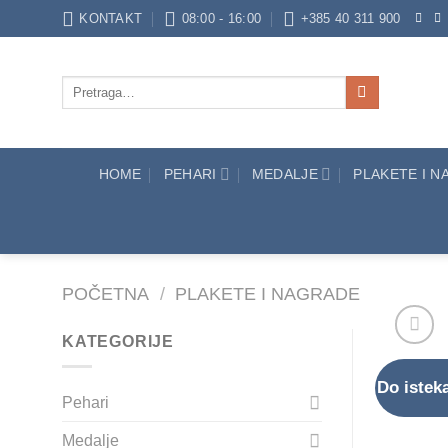
Skip
KONTAKT
08:00 - 16:00
+385 40 311 900
to
content
Pretraži:
HOME
PEHARI
MEDALJE
PLAKETE I 
POČETNA
/
PLAKETE I NAGRADE
KATEGORIJE
Do isteka
Pehari
Medalje