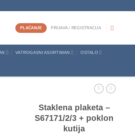
PLAĆANJE
PRIJAVA / REGISTRACIJA
AN
VATROGASNI ASORTIMAN
OSTALO
Staklena plaketa –
S67171/2/3 + poklon
Add to
Wishlist
kutija