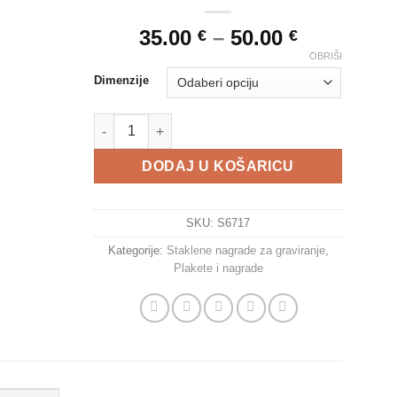
35.00
–
50.00
€
€
OBRIŠI
Dimenzije
Staklena plaketa - S67171/2/3 + poklon kutija koli
DODAJ U KOŠARICU
SKU:
S6717
Kategorije:
Staklene nagrade za graviranje
,
Plakete i nagrade