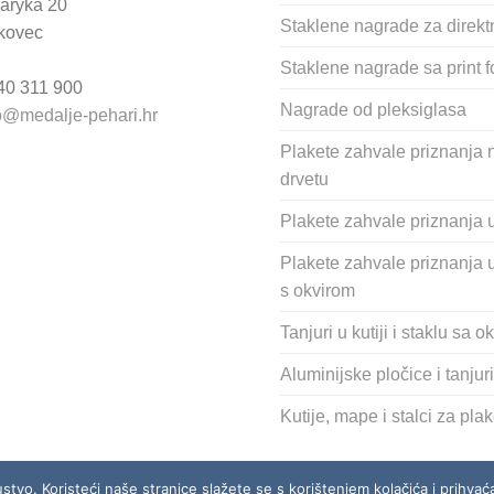
aryka 20
Staklene nagrade za direktn
kovec
Staklene nagrade sa print f
 40 311 900
Nagrade od pleksiglasa
o@medalje-pehari.hr
Plakete zahvale priznanja 
drvetu
Plakete zahvale priznanja u 
Plakete zahvale priznanja u
s okvirom
Tanjuri u kutiji i staklu sa 
Aluminijske pločice i tanjuri
Kutije, mape i stalci za pla
ustvo. Koristeći naše stranice slažete se s korištenjem kolačića i prihva