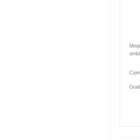
Mogu
ambl
Cije
Graf