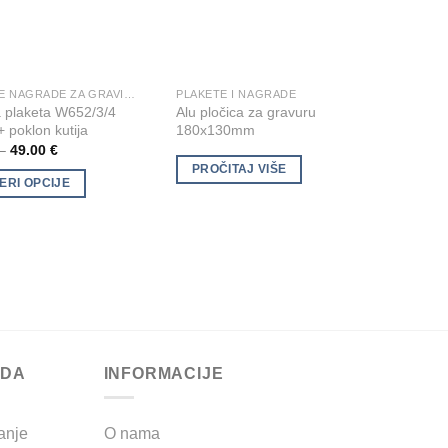
STAKLENE NAGRADE ZA GRAVIRANJE
PLAKETE I NAGRADE
PLEKS
Na upit
Add to
Add to
a plaketa W652/3/4
Alu pločica za gravuru
Nagrad
Wishlist
Wishlist
+ poklon kutija
180x130mm
“Adven
print
–
49.00
€
PROČITAJ VIŠE
ERI OPCIJE
PRO
ODA
INFORMACIJE
anje
O nama