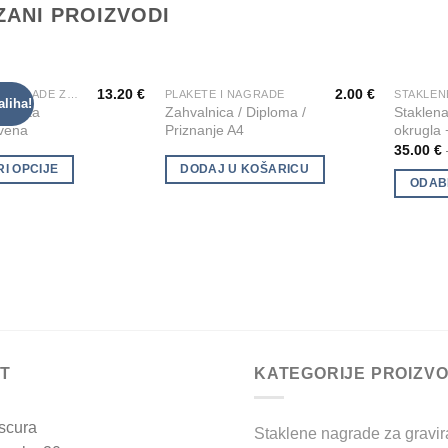
ZANI PROIZVODI
13.20
€
2.00
€
STAKLENE NAGRADE ZA GRAVIRANJE
PLAKETE I NAGRADE
This
aliha!
Add to
Add to
plaketa
Zahvalnica / Diploma /
Staklen
product
Wishlist
Wishlist
vena
Priznanje A4
okrugla 
has
35.00
€
multiple
I OPCIJE
DODAJ U KOŠARICU
ODAB
variants.
The
options
may
be
chosen
on
the
T
KATEGORIJE PROIZV
product
page
scura
Staklene nagrade za gravir