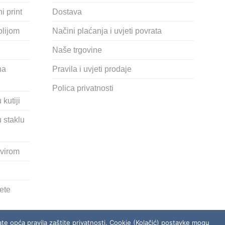
i print
Dostava
olijom
Načini plaćanja i uvjeti povrata
Naše trgovine
na
Pravila i uvjeti prodaje
Polica privatnosti
kutiji
 staklu
okvirom
kete
ćate opća pravila zaštite privatnosti. Cookie (Kolačić) postavke mogu