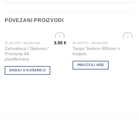
POVEZANI PROIZVODI
3.50
€
PLAKETE I NAGRADE
PLAKETE I NAGRADE
Add to
Add to
Zahvalnica / Diploma /
Tanjur Srebrni 300mm s
Wishlist
Wishlist
Priznanje A4
kutijom
plastificirano
PROČITAJ VIŠE
DODAJ U KOŠARICU