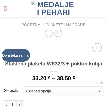
Skip
to
content
POČETNA
/
PLAKETE I NAGRADE
Do isteka zaliha!
Add to
Wishlist
Staklena plaketa W632/3 + poklon kutija
33.20
–
38.50
€
€
OBRIŠI
Dimenzije
Staklena plaketa W632/3 + poklon kutija količina