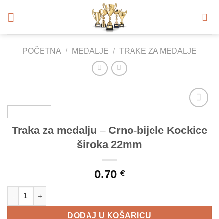
Skip
to
content
POČETNA
/
MEDALJE
/
TRAKE ZA MEDALJE
Add to
Wishlist
Traka za medalju – Crno-bijele Kockice
široka 22mm
0.70
€
Traka za medalju - Crno-bijele Kockice široka 22mm količina
DODAJ U KOŠARICU