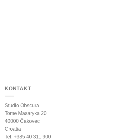
chosen
chosen
on
on
the
the
product
product
page
page
KONTAKT
Studio Obscura
Tome Masaryka 20
40000 Čakovec
Croatia
Tel: +385 40 311 900