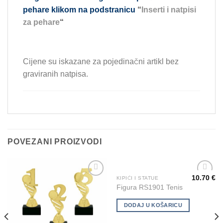
pehare klikom na podstranicu
“
Inserti i natpisi
za pehare
“
Cijene su iskazane za pojedinačni artikl bez
graviranih natpisa.
POVEZANI PROIZVODI
10.70
€
KIPIĆI I STATUE
Add to
Add to
Figura RS1901 Tenis
Wishlist
Wishlist
DODAJ U KOŠARICU