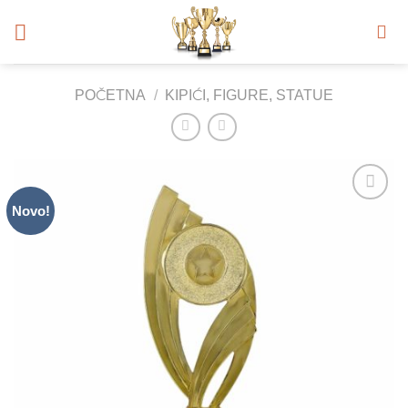
Skip
to
content
POČETNA
/
KIPIĆI, FIGURE, STATUE
Novo!
Add to
Wishlist