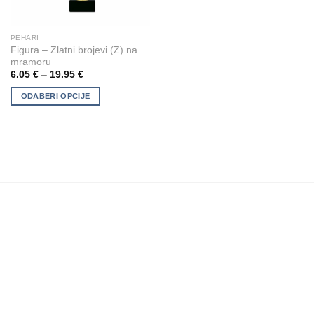
PEHARI
This
Figura – Zlatni brojevi (Z) na
product
mramoru
has
6.05
€
–
19.95
€
multiple
ODABERI OPCIJE
variants.
The
options
may
be
chosen
on
the
product
page