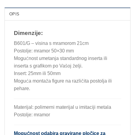
OPIS
Dimenzije:
B601/G – visina s mramorom 21cm
Postolje: mramor 50×30 mm
Mogućnost umetanja standardnog inserta ili
inserta s grafikom po Vašoj želji.
Insert: 25mm ili 50mm
Moguća montaža figure na različita postolja ili
pehare.
Materijal: polimerni materijal u imitaciji metala
Postolje: mramor
Mogućnost odabira gravirane pločice za