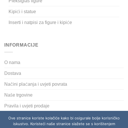
Pleksiglas figure
Kipići i statue
Inserti i natpisi za figure i kipiće
INFORMACIJE
O nama
Dostava
Načini plaćanja i uvjeti povrata
Naše trgovine
Pravila i uvjeti prodaje
Polica privatnosti
Ove stranice koriste kolačiće kako bi osigurale bolje korisničko
iskustvo. Koristeći naše stranice slažete se s korištenjem