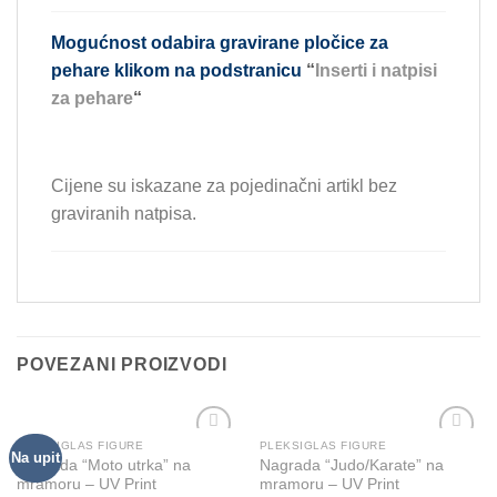
Mogućnost odabira gravirane pločice za
pehare klikom na podstranicu
“
Inserti i natpisi
za pehare
“
Cijene su iskazane za pojedinačni artikl bez
graviranih natpisa.
POVEZANI PROIZVODI
PLEKSIGLAS FIGURE
PLEKSIGLAS FIGURE
This
Na upit
Add to
Add to
Nagrada “Moto utrka” na
Nagrada “Judo/Karate” na
product
Wishlist
Wishlist
mramoru – UV Print
mramoru – UV Print
has