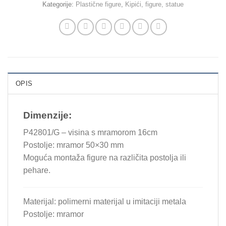
Kategorije:
Plastične figure
,
Kipići, figure, statue
OPIS
Dimenzije:
P42801/G – visina s mramorom 16cm
Postolje: mramor 50×30 mm
Moguća montaža figure na različita postolja ili
pehare.
Materijal: polimerni materijal u imitaciji metala
Postolje: mramor