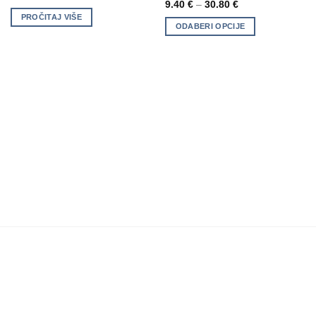
9.40
€
–
30.80
€
multiple
PROČITAJ VIŠE
ODABERI OPCIJE
variants.
The
options
may
be
chosen
on
the
product
page