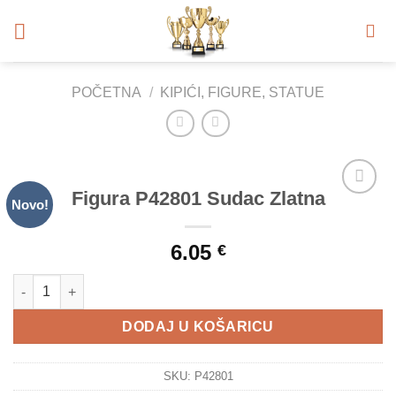
Skip
to
content
POČETNA
/
KIPIĆI, FIGURE, STATUE
Figura P42801 Sudac Zlatna
Novo!
Add to
Wishlist
6.05
€
Figura P42801 Sudac Zlatna količina
DODAJ U KOŠARICU
SKU:
P42801