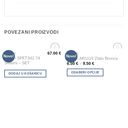
POVEZANI PROIZVODI
67.00
€
PEHARI
PEHARI
This
Novo!
Novo!
Add to
Add to
Pehari SPET342.74
Pehari AR1110 Zlato Bronca
product
Wishlist
Wishlist
Srebrni – SET
6.50
€
–
9.50
€
has
multiple
ODABERI OPCIJE
DODAJ U KOŠARICU
variants.
The
options
may
be
chosen
on
the
product