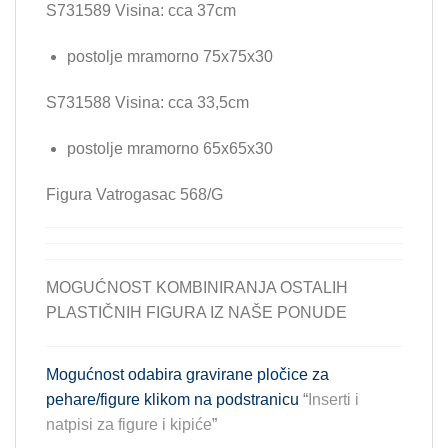
S731589 Visina: cca 37cm
postolje mramorno 75x75x30
S731588 Visina: cca 33,5cm
postolje mramorno 65x65x30
Figura Vatrogasac 568/G
MOGUĆNOST KOMBINIRANJA OSTALIH
PLASTIČNIH FIGURA IZ NAŠE PONUDE
Mogućnost odabira gravirane pločice za
pehare/figure klikom na podstranicu
“
Inserti i
natpisi za figure i kipiće
”