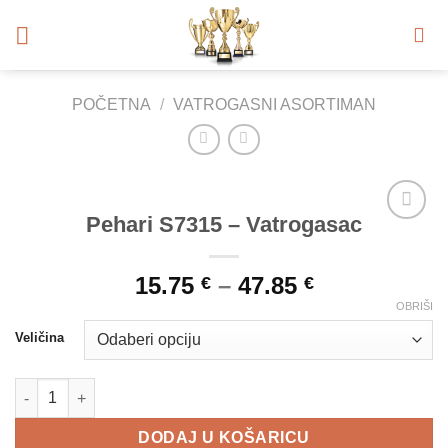
Skip
to
content
POČETNA
/
VATROGASNI ASORTIMAN
Pehari S7315 – Vatrogasac
Add to
Wishlist
15.75
–
47.85
€
€
OBRIŠI
Veličina
Pehari S7315 - Vatrogasac količina
DODAJ U KOŠARICU