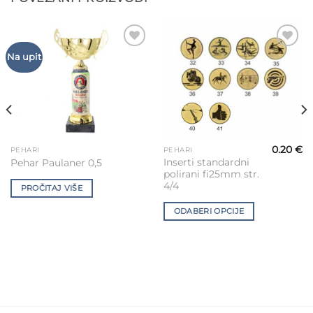
Add to
Add to
Na upit
Wishlist
Wishlist
0.20
€
PEHARI
PEHARI
This
Inserti standardni
Pehar Paulaner 0,5
product
polirani fi25mm str.
has
4/4
PROČITAJ VIŠE
multiple
variants.
ODABERI OPCIJE
The
options
may
be
chosen
on