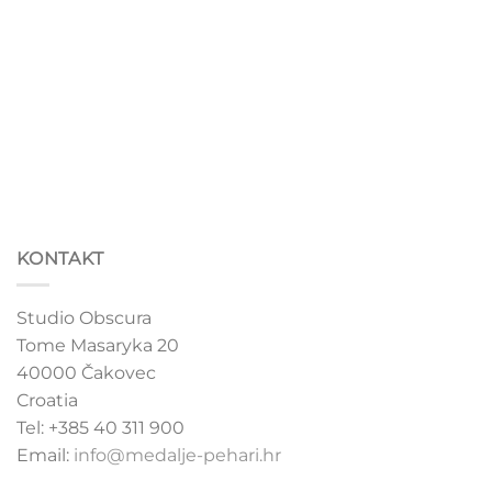
the
product
page
KONTAKT
Studio Obscura
Tome Masaryka 20
40000 Čakovec
Croatia
Tel: +385 40 311 900
Email:
info@medalje-pehari.hr