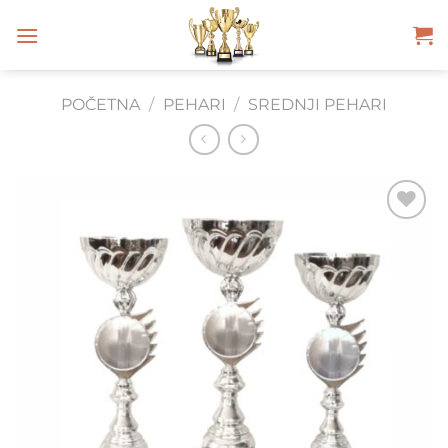
Skip
to
content
POČETNA
/
PEHARI
/
SREDNJI PEHARI
Add to
Wishlist