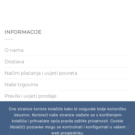
INFORMACIJE
O nama
Dostava
Načini plaćanja i uvjeti povrata
Naše trgovine
Pravila i uvjeti prodaje
Polica privatnosti
Ove stranice koriste kolačiće kako bi osigurale bolje korisničko
iskustvo. Koristeći naše stranice slažete se s korištenjem
kolačića i prihvaćate opća pravila zaštite privatnosti. Cookie
(Kolačić) postavke mogu se kontrolirati i konfigurirati u vašem
O NAMA
DOSTAVA
NAČINI PLAĆANJA I UVJETI POVRATA
NAŠE TRGOVINE
PRAVILA I UVJETI PRODAJE
web pregledniku.