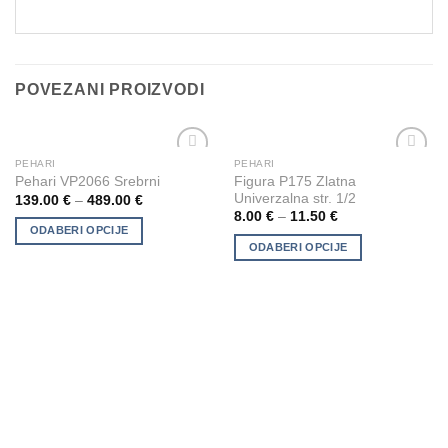
POVEZANI PROIZVODI
PEHARI
PEHARI
This
This
Add to
Add to
Figura P175 Zlatna
Pehari VP2066 Srebrni
product
product
Wishlist
Wishlist
Univerzalna str. 1/2
139.00
€
–
489.00
€
has
has
8.00
€
–
11.50
€
multiple
multiple
ODABERI OPCIJE
ODABERI OPCIJE
variants.
variants.
The
The
options
options
may
may
be
be
chosen
chosen
on
on
the
the
product
product
page
page