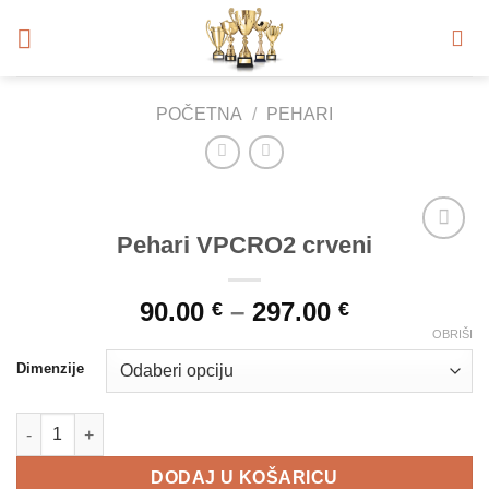
Skip
to
content
POČETNA
/
PEHARI
Pehari VPCRO2 crveni
Add to
Wishlist
90.00
–
297.00
€
€
OBRIŠI
Dimenzije
Pehari VPCRO2 crveni količina
DODAJ U KOŠARICU