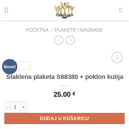
Skip
to
content
POČETNA
/
PLAKETE I NAGRADE
Novo!
Add to
Wishlist
Staklena plaketa S68380 + poklon kutija
25.00
€
Staklena plaketa S68380 + poklon kutija količina
DODAJ U KOŠARICU