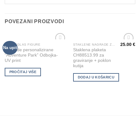
POVEZANI PROIZVODI
25.00
€
PLEKSIGLAS FIGURE
STAKLENE NAGRADE ZA GRAVIRANJE
Na upit
Add to
Add to
Nagrade personalizirane
Staklena plaketa
Wishlist
Wishlist
“Adventure Park” Odbojka-
CH88513.99 za
UV print
graviranje + poklon
kutija
PROČITAJ VIŠE
DODAJ U KOŠARICU