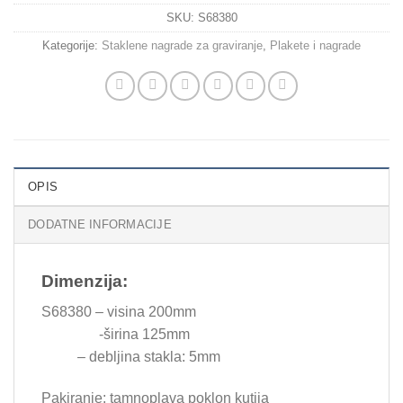
SKU:
S68380
Kategorije:
Staklene nagrade za graviranje
,
Plakete i nagrade
OPIS
DODATNE INFORMACIJE
Dimenzija:
S68380 – visina 200mm
-širina 125mm
– debljina stakla: 5mm
Pakiranje: tamnoplava poklon kutija