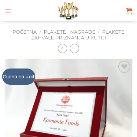
Skip
to
content
POČETNA
/
PLAKETE I NAGRADE
/
PLAKETE
ZAHVALE PRIZNANJA U KUTIJI
Cijena na upit
Add to
Wishlist