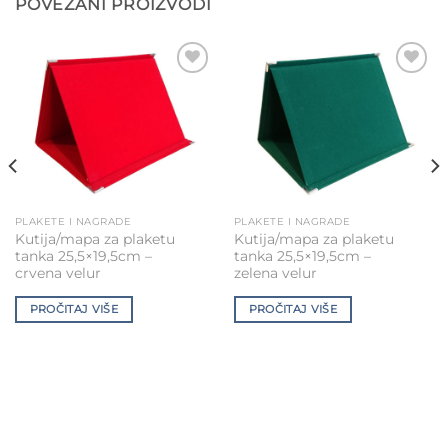
POVEZANI PROIZVODI
Add to
Add to
Wishlist
Wishlist
PLAKETE I NAGRADE
PLAKETE I NAGRADE
Kutija/mapa za plaketu
Kutija/mapa za plaketu
tanka 25,5×19,5cm –
tanka 25,5×19,5cm –
crvena velur
zelena velur
PROČITAJ VIŠE
PROČITAJ VIŠE