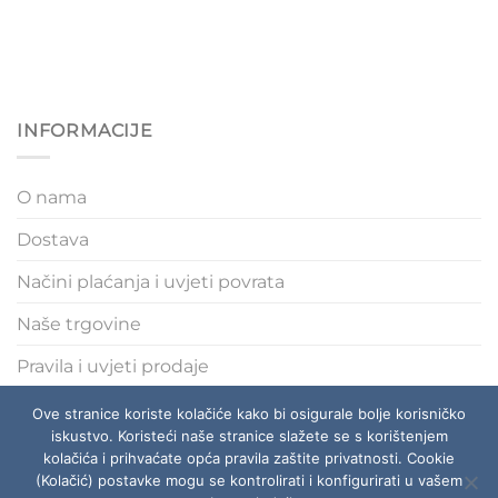
INFORMACIJE
O nama
Dostava
Načini plaćanja i uvjeti povrata
Naše trgovine
Pravila i uvjeti prodaje
Polica privatnosti
Ove stranice koriste kolačiće kako bi osigurale bolje korisničko
iskustvo. Koristeći naše stranice slažete se s korištenjem
kolačića i prihvaćate opća pravila zaštite privatnosti. Cookie
(Kolačić) postavke mogu se kontrolirati i konfigurirati u vašem
O NAMA
DOSTAVA
NAČINI PLAĆANJA I UVJETI POVRATA